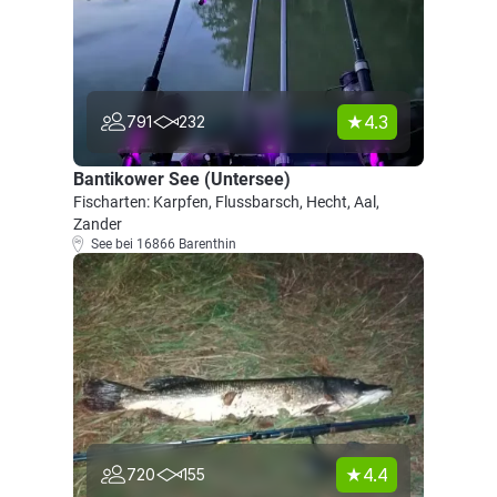
4.3
791
232
Bantikower See (Untersee)
Fischarten: Karpfen, Flussbarsch, Hecht, Aal,
Zander
See bei 16866 Barenthin
4.4
720
155