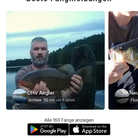
OHV Angler
Neu
Schleie
52 cm
vor 8 Jahre
Flu
Alle 160 Fänge anzeigen