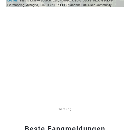
Leaflet
| Tiles © Esri — Source: Esri, i-cubed, USDA, USGS, AEX, GeoEye,
Getmapping, Aerogrid, IGN, IGP, UPR-EGP, and the GIS User Community
Werbung
Beste Fangmeldungen