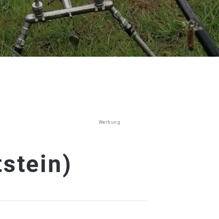
Werbung
tstein)