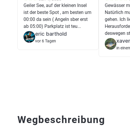
Geiler See, auf der kleinen Insel
Gewässer mi
ist der beste Spot , am besten um
Natürlich m
00:00 da sein ( Angeln sber erst
gehen. Ich l
ab 05:00) Parkplatz ist teu...
Herausford
deswegen stö
eric barthold
xaver
vor 6 Tagen
in eine
Wegbeschreibung