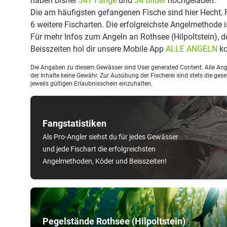
haben bisher
347 Fänge
und
34 Bilder
hochgeladen.
Die am häufigsten gefangenen Fische sind hier Hecht, 
6 weitere Fischarten. Die erfolgreichste Angelmethode i
Für mehr Infos zum Angeln an Rothsee (Hilpoltstein),
Beisszeiten hol dir unsere Mobile App
ALLE ANGELN
ko
Die Angaben zu diesem Gewässer sind User generated Content. Alle Ange
der Inhalte keine Gewähr. Zur Ausübung der Fischerei sind stets die ge
jeweils gültigen Erlaubnisschein einzuhalten.
Fangstatistiken
Als Pro-Angler siehst du für jedes Gewässer
und jede Fischart die erfolgreichsten
Angelmethoden, Köder und Beisszeiten!
Pegelstände Rothsee (Hilpoltstein)