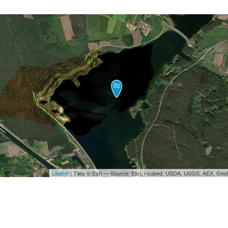
Leaflet
| Tiles © Esri — Source: Esri, i-cubed, USDA, USGS, AEX, Ge