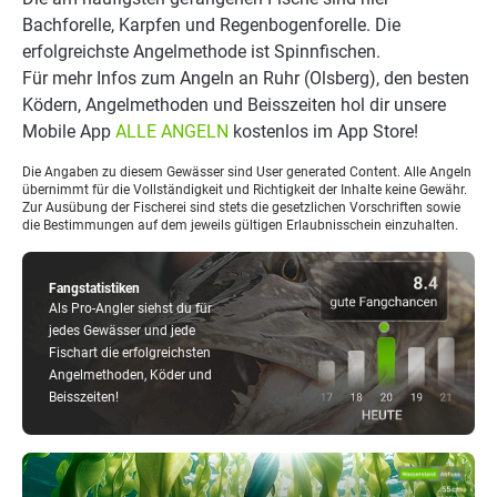
Bachforelle, Karpfen und Regenbogenforelle. Die
erfolgreichste Angelmethode ist Spinnfischen.
Für mehr Infos zum Angeln an Ruhr (Olsberg), den besten
Ködern, Angelmethoden und Beisszeiten hol dir unsere
Mobile App
ALLE ANGELN
kostenlos im App Store!
Die Angaben zu diesem Gewässer sind User generated Content. Alle Angeln
übernimmt für die Vollständigkeit und Richtigkeit der Inhalte keine Gewähr.
Zur Ausübung der Fischerei sind stets die gesetzlichen Vorschriften sowie
die Bestimmungen auf dem jeweils gültigen Erlaubnisschein einzuhalten.
Fangstatistiken
Als Pro-Angler siehst du für
jedes Gewässer und jede
Fischart die erfolgreichsten
Angelmethoden, Köder und
Beisszeiten!