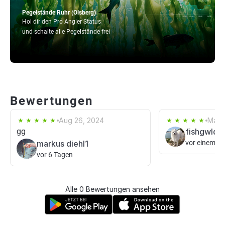
Pegelstände Ruhr (Olsberg)
Hol dir den Pro Angler Status
und schalte alle Pegelstände frei
Bewertungen
Aug 26, 2024
May 
gg
fishgwld9
markus diehl1
vor einem T
vor 6 Tagen
Alle 0 Bewertungen ansehen