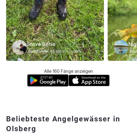
Steve Böhle
Nig
Bachforelle
65 cm
vor 5 Jahre
Bach
Alle 160 Fänge anzeigen
Beliebteste Angelgewässer in
Olsberg