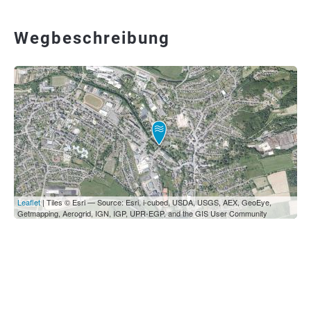
Wegbeschreibung
Leaflet
| Tiles © Esri — Source: Esri, i-cubed, USDA, USGS, AEX, GeoEye,
Getmapping, Aerogrid, IGN, IGP, UPR-EGP, and the GIS User Community