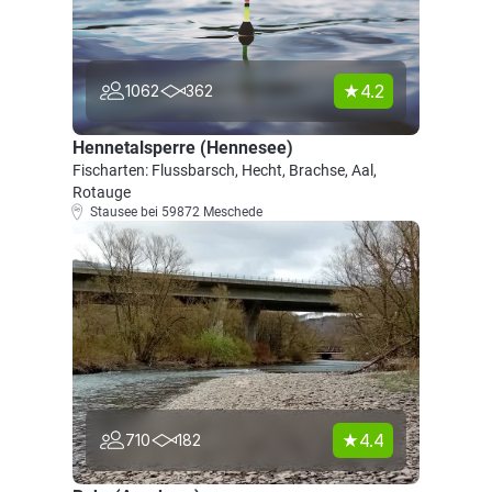
4.2
1062
362
Hennetalsperre (Hennesee)
Fischarten: Flussbarsch, Hecht, Brachse, Aal,
Rotauge
Stausee bei 59872 Meschede
4.4
710
182