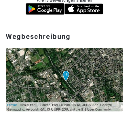
Alle 13 Bewertungen ansehen
Wegbeschreibung
Leaflet
| Tiles © Esri — Source: Esri, i-cubed, USDA, USGS, AEX, GeoEye,
Getmapping, Aerogrid, IGN, IGP, UPR-EGP, and the GIS User Community