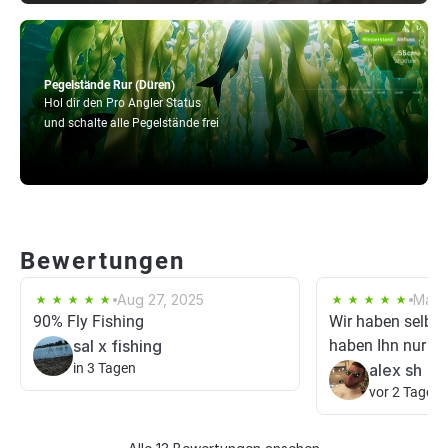
Pegelstände Rur (Düren)
Hol dir den Pro Angler Status
und schalte alle Pegelstände frei
Bewertungen
Aug 27, 2025
May 
90% Fly Fishing
Wir haben selber
sal x fishing
haben Ihn nur be
in 3 Tagen
alex sh
vor 2 Tagen