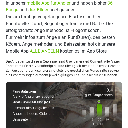
in unserer
mobile App für Angler
und haben bisher
36
Fänge
und
drei Bilder
hochgeladen.
Die am häufigsten gefangenen Fische sind hier
Bachforelle, Döbel, Regenbogenforelle und Barbe. Die
erfolgreichste Angelmethode ist Fliegenfischen.
Für mehr Infos zum Angeln an Rur (Düren), den besten
Ködern, Angelmethoden und Beisszeiten hol dir unsere
Mobile App
ALLE ANGELN
kostenlos im App Store!
Die Angaben zu diesem Gewässer sind User generated Content. Alle Angeln
übernimmt für die Vollständigkeit und Richtigkeit der Inhalte keine Gewähr.
Zur Ausübung der Fischerei sind stets die gesetzlichen Vorschriften sowie
die Bestimmungen auf dem jeweils gültigen Erlaubnisschein einzuhalten.
Fangstatistiken
Als Pro-Angler siehst du für
jedes Gewässer und jede
Fischart die erfolgreichsten
Angelmethoden, Köder und
Beisszeiten!