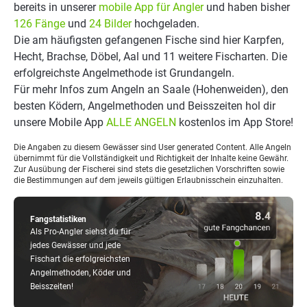
bereits in unserer
mobile App für Angler
und haben bisher
126 Fänge
und
24 Bilder
hochgeladen.
Die am häufigsten gefangenen Fische sind hier Karpfen,
Hecht, Brachse, Döbel, Aal und 11 weitere Fischarten. Die
erfolgreichste Angelmethode ist Grundangeln.
Für mehr Infos zum Angeln an Saale (Hohenweiden), den
besten Ködern, Angelmethoden und Beisszeiten hol dir
unsere Mobile App
ALLE ANGELN
kostenlos im App Store!
Die Angaben zu diesem Gewässer sind User generated Content. Alle Angeln
übernimmt für die Vollständigkeit und Richtigkeit der Inhalte keine Gewähr.
Zur Ausübung der Fischerei sind stets die gesetzlichen Vorschriften sowie
die Bestimmungen auf dem jeweils gültigen Erlaubnisschein einzuhalten.
Fangstatistiken
Als Pro-Angler siehst du für
jedes Gewässer und jede
Fischart die erfolgreichsten
Angelmethoden, Köder und
Beisszeiten!