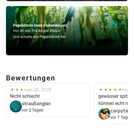
Pegelstände Saale (Hohenweiden)
Hol dir den Pro Angler Status
und schalte alle Pegelstände frei
Bewertungen
Jan 26, 2026
Jul 2
Nicht schlecht
gewässer spitze,
straußangler
können echt ner
vor 2 Tagen
carpytän
vor 7 Tagen