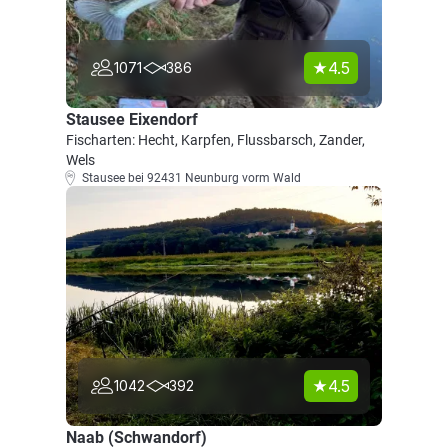
4.5
1071
386
Stausee Eixendorf
Fischarten: Hecht, Karpfen, Flussbarsch, Zander,
Wels
Stausee bei 92431 Neunburg vorm Wald
4.5
1042
392
Naab (Schwandorf)