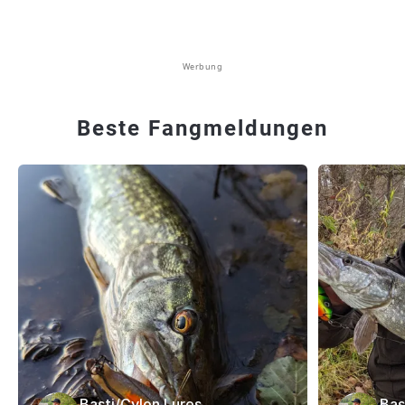
Werbung
Beste Fangmeldungen
Basti/Cylon Lures
Bas