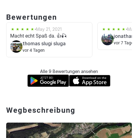
Bewertungen
May 21, 2021
May 
Macht echt Spaß da. 👍🎣
jonathan 
thomas slugi sluga
vor 7 Tagen
vor 4 Tagen
Alle 9 Bewertungen ansehen
Wegbeschreibung