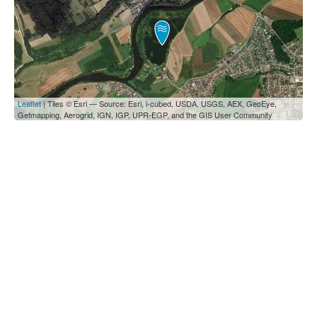
Leaflet
| Tiles © Esri — Source: Esri, i-cubed, USDA, USGS, AEX, GeoEye,
Getmapping, Aerogrid, IGN, IGP, UPR-EGP, and the GIS User Community