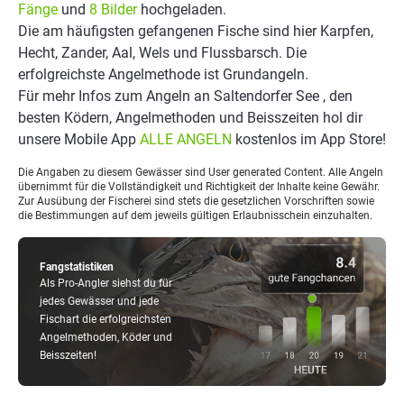
Fänge
und
8 Bilder
hochgeladen.
Die am häufigsten gefangenen Fische sind hier Karpfen,
Hecht, Zander, Aal, Wels und Flussbarsch. Die
erfolgreichste Angelmethode ist Grundangeln.
Für mehr Infos zum Angeln an Saltendorfer See , den
besten Ködern, Angelmethoden und Beisszeiten hol dir
unsere Mobile App
ALLE ANGELN
kostenlos im App Store!
Die Angaben zu diesem Gewässer sind User generated Content. Alle Angeln
übernimmt für die Vollständigkeit und Richtigkeit der Inhalte keine Gewähr.
Zur Ausübung der Fischerei sind stets die gesetzlichen Vorschriften sowie
die Bestimmungen auf dem jeweils gültigen Erlaubnisschein einzuhalten.
Fangstatistiken
Als Pro-Angler siehst du für
jedes Gewässer und jede
Fischart die erfolgreichsten
Angelmethoden, Köder und
Beisszeiten!