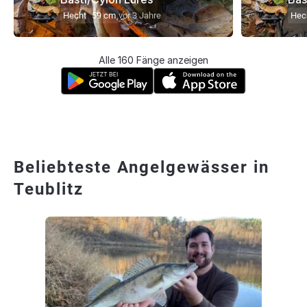
Hecht
59 cm
vor 3 Jahre
Hec
Alle 160 Fänge anzeigen
Beliebteste Angelgewässer in
Teublitz