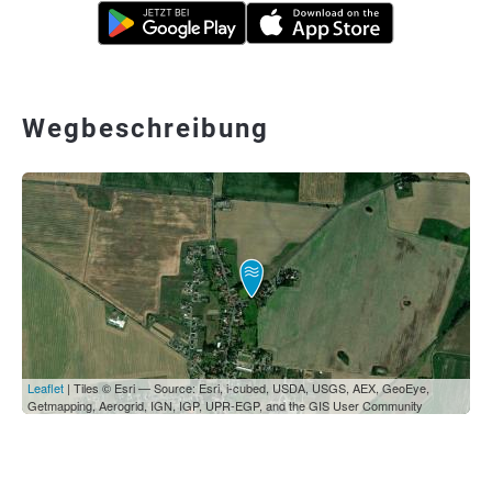
Wegbeschreibung
Leaflet
| Tiles © Esri — Source: Esri, i-cubed, USDA, USGS, AEX, GeoEye,
Getmapping, Aerogrid, IGN, IGP, UPR-EGP, and the GIS User Community