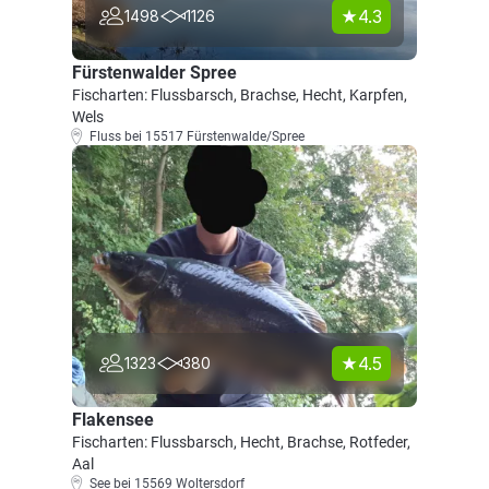
4.3
1498
1126
Fürstenwalder Spree
Fischarten: Flussbarsch, Brachse, Hecht, Karpfen,
Wels
Fluss bei 15517 Fürstenwalde/Spree
4.5
1323
380
Flakensee
Fischarten: Flussbarsch, Hecht, Brachse, Rotfeder,
Aal
See bei 15569 Woltersdorf