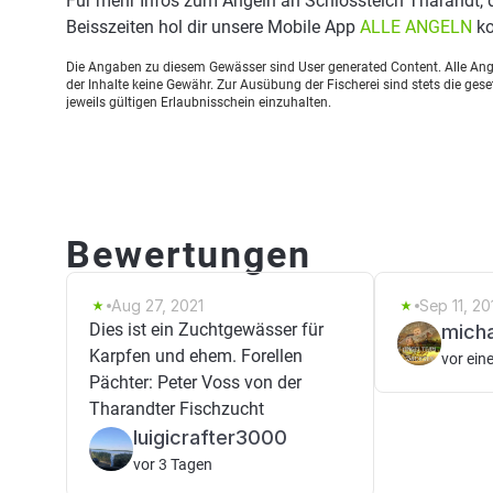
Für mehr Infos zum Angeln an Schlossteich Tharandt,
Beisszeiten hol dir unsere Mobile App
ALLE ANGELN
ko
Die Angaben zu diesem Gewässer sind User generated Content. Alle Ange
der Inhalte keine Gewähr. Zur Ausübung der Fischerei sind stets die ge
jeweils gültigen Erlaubnisschein einzuhalten.
Bewertungen
Aug 27, 2021
Sep 11, 20
Dies ist ein Zuchtgewässer für
micha
Karpfen und ehem. Forellen
vor ein
Pächter: Peter Voss von der
Tharandter Fischzucht
luigicrafter3000
vor 3 Tagen