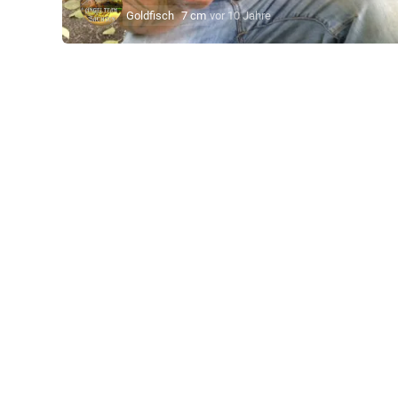
Goldfisch
7 cm
vor 10 Jahre