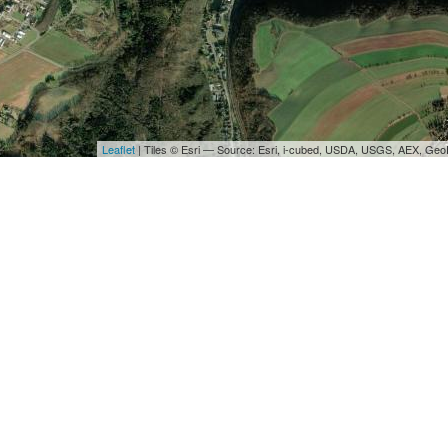
Leaflet
| Tiles © Esri — Source: Esri, i-cubed, USDA, USGS, AEX, Ge