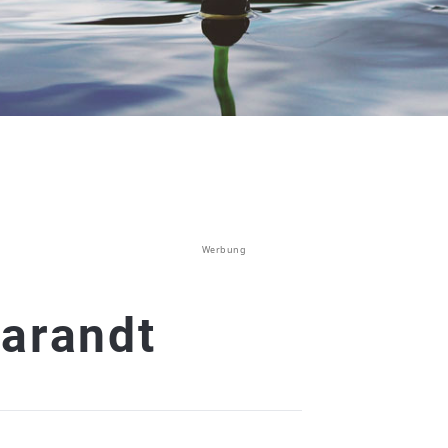
Werbung
harandt