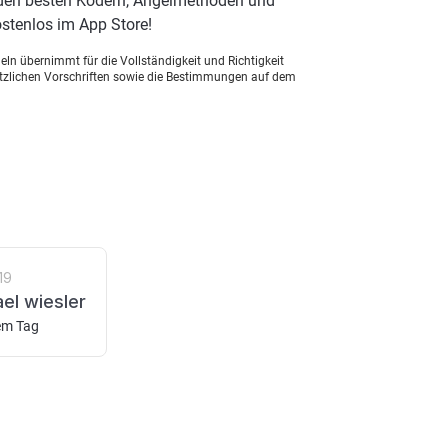
 den besten Ködern, Angelmethoden und
stenlos im App Store!
ln übernimmt für die Vollständigkeit und Richtigkeit
setzlichen Vorschriften sowie die Bestimmungen auf dem
19
el wiesler
em Tag