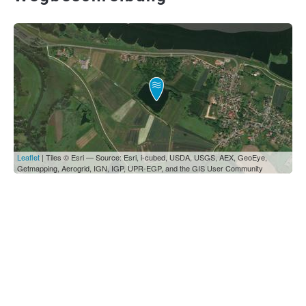
Leaflet
| Tiles © Esri — Source: Esri, i-cubed, USDA, USGS, AEX, GeoEye,
Getmapping, Aerogrid, IGN, IGP, UPR-EGP, and the GIS User Community