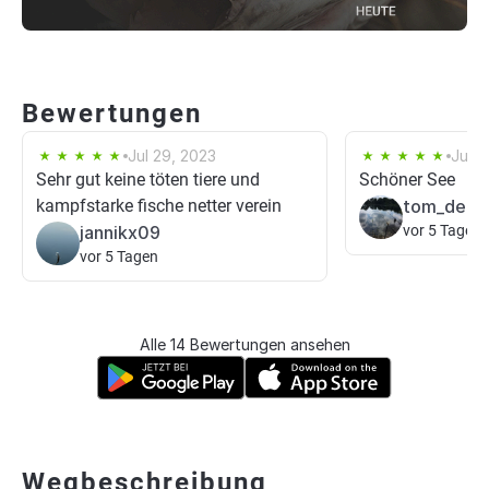
Bewertungen
Jul 29, 2023
Jun 2
Sehr gut keine töten tiere und
Schöner See
kampfstarke fische netter verein
tom_der_a
jannikx09
vor 5 Tagen
vor 5 Tagen
Alle 14 Bewertungen ansehen
Wegbeschreibung