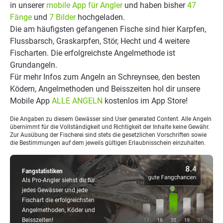
in unserer
mobile App für Angler
und haben bisher
47
Fänge
und
7 Bilder
hochgeladen.
Die am häufigsten gefangenen Fische sind hier Karpfen,
Flussbarsch, Graskarpfen, Stör, Hecht und 4 weitere
Fischarten. Die erfolgreichste Angelmethode ist
Grundangeln.
Für mehr Infos zum Angeln an Schreynsee, den besten
Ködern, Angelmethoden und Beisszeiten hol dir unsere
Mobile App
ALLE ANGELN
kostenlos im App Store!
Die Angaben zu diesem Gewässer sind User generated Content. Alle Angeln
übernimmt für die Vollständigkeit und Richtigkeit der Inhalte keine Gewähr.
Zur Ausübung der Fischerei sind stets die gesetzlichen Vorschriften sowie
die Bestimmungen auf dem jeweils gültigen Erlaubnisschein einzuhalten.
Fangstatistiken
Als Pro-Angler siehst du für
jedes Gewässer und jede
Fischart die erfolgreichsten
Angelmethoden, Köder und
Beisszeiten!