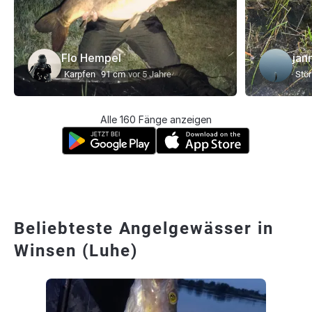
Flo Hempel
jan
Karpfen
91 cm
vor 5 Jahre
Stör
Alle 160 Fänge anzeigen
Beliebteste Angelgewässer in
Winsen (Luhe)