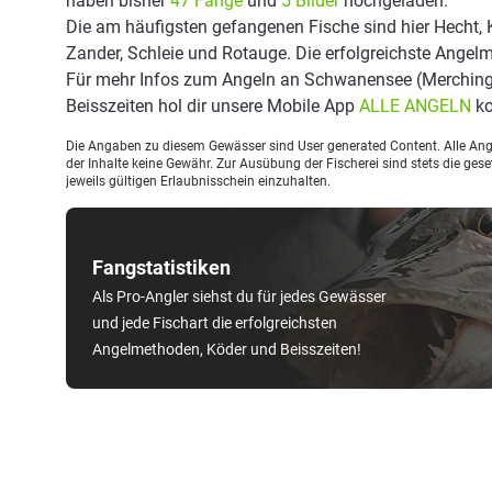
haben bisher
47 Fänge
und
5 Bilder
hochgeladen.
Die am häufigsten gefangenen Fische sind hier Hecht, 
Zander, Schleie und Rotauge. Die erfolgreichste Angel
Für mehr Infos zum Angeln an Schwanensee (Merching
Beisszeiten hol dir unsere Mobile App
ALLE ANGELN
ko
Die Angaben zu diesem Gewässer sind User generated Content. Alle Ange
der Inhalte keine Gewähr. Zur Ausübung der Fischerei sind stets die ge
jeweils gültigen Erlaubnisschein einzuhalten.
Fangstatistiken
Als Pro-Angler siehst du für jedes Gewässer
und jede Fischart die erfolgreichsten
Angelmethoden, Köder und Beisszeiten!