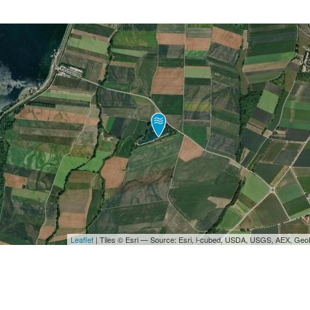
Leaflet
| Tiles © Esri — Source: Esri, i-cubed, USDA, USGS, AEX, Ge