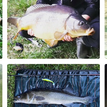
PP.Fishing
Karpfen
68 cm
vor 9 Jahre