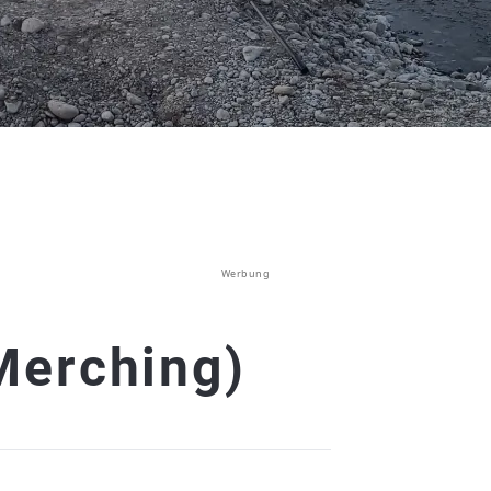
Werbung
Merching)