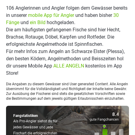
106 Anglerinnen und Angler folgen dem Gewässer bereits
in unserer
mobile App für Angler
und haben bisher
30
Fänge
und
ein Bild
hochgeladen.
Die am häufigsten gefangenen Fische sind hier Hecht,
Brachse, Rotauge, Döbel, Karpfen und Rotfeder. Die
erfolgreichste Angelmethode ist Spinnfischen.
Für mehr Infos zum Angeln an Schwarze Elster (Plessa),
den besten Ködern, Angelmethoden und Beisszeiten hol
dir unsere Mobile App
ALLE ANGELN
kostenlos im App
Store!
Die Angaben zu diesem Gewässer sind User generated Content. Alle Angeln
übernimmt für die Vollständigkeit und Richtigkeit der Inhalte keine Gewähr.
Zur Ausübung der Fischerei sind stets die gesetzlichen Vorschriften sowie
die Bestimmungen auf dem jeweils gültigen Erlaubnisschein einzuhalten.
Fangstatistiken
Als Pro-Angler siehst du für
jedes Gewässer und jede
Fischart die erfolgreichsten