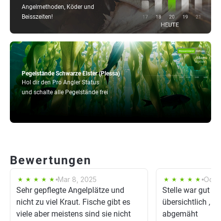
Angelmethoden, Köder und
Beisszeiten!
Pegelstände Schwarze Elster (Plessa)
Hol dir den Pro Angler Status
und schalte alle Pegelstände frei
Bewertungen
Mar 8, 2025
Oct 
Sehr gepflegte Angelplätze und
Stelle war gut er
nicht zu viel Kraut. Fische gibt es
übersichtlich , W
viele aber meistens sind sie nicht
abgemäht