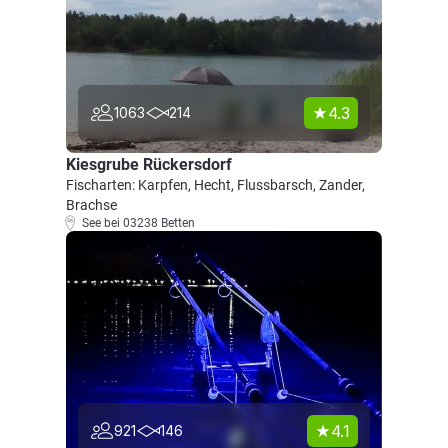
4.3
1063
214
Kiesgrube Rückersdorf
Fischarten: Karpfen, Hecht, Flussbarsch, Zander,
Brachse
See bei 03238 Betten
4.1
921
146