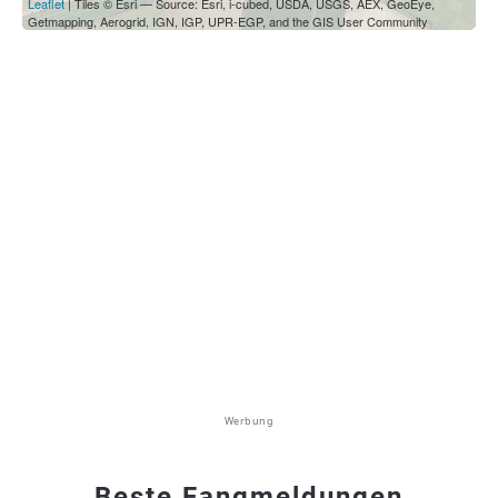
Leaflet
| Tiles © Esri — Source: Esri, i-cubed, USDA, USGS, AEX, GeoEye,
Getmapping, Aerogrid, IGN, IGP, UPR-EGP, and the GIS User Community
Werbung
Beste Fangmeldungen