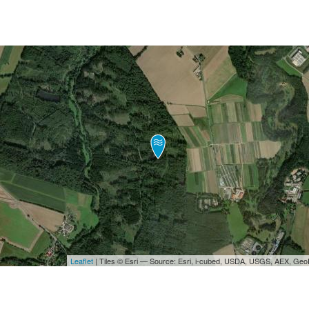
Leaflet
| Tiles © Esri — Source: Esri, i-cubed, USDA, USGS, AEX, Ge