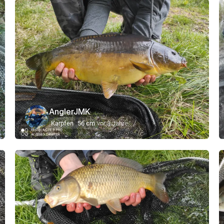
AnglerJMK
Karpfen
56 cm
vor 3 Jahre