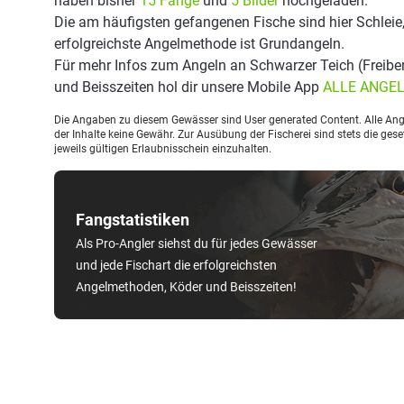
haben bisher
15 Fänge
und
5 Bilder
hochgeladen.
Die am häufigsten gefangenen Fische sind hier Schleie
erfolgreichste Angelmethode ist Grundangeln.
Für mehr Infos zum Angeln an Schwarzer Teich (Freibe
und Beisszeiten hol dir unsere Mobile App
ALLE ANGE
Die Angaben zu diesem Gewässer sind User generated Content. Alle Ange
der Inhalte keine Gewähr. Zur Ausübung der Fischerei sind stets die ge
jeweils gültigen Erlaubnisschein einzuhalten.
Fangstatistiken
Als Pro-Angler siehst du für jedes Gewässer
und jede Fischart die erfolgreichsten
Angelmethoden, Köder und Beisszeiten!