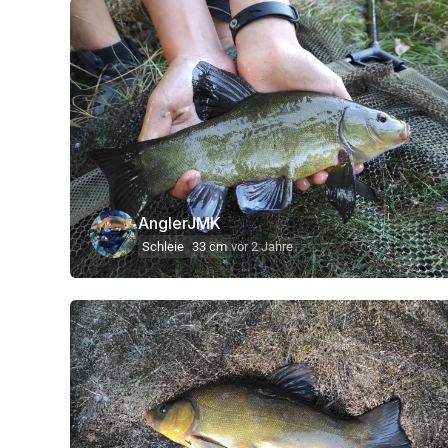
AnglerJMK
Schleie
33 cm
vor 2 Jahre