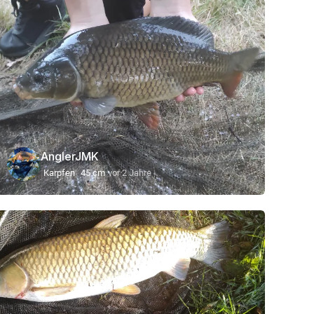
AnglerJMK
Karpfen
45 cm
vor 2 Jahre