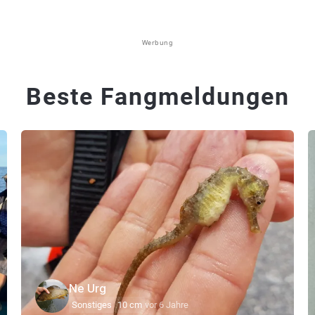
Werbung
Beste Fangmeldungen
Ne Urg
Sonstiges
10 cm
vor 6 Jahre