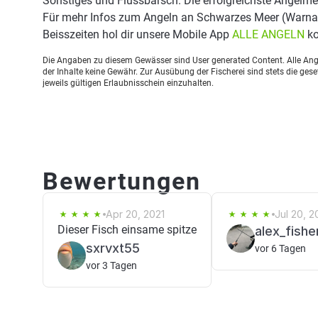
Sonstiges und Flussbarsch. Die erfolgreichste Angelme
Für mehr Infos zum Angeln an Schwarzes Meer (Warna
Beisszeiten hol dir unsere Mobile App
ALLE ANGELN
ko
Die Angaben zu diesem Gewässer sind User generated Content. Alle Ange
der Inhalte keine Gewähr. Zur Ausübung der Fischerei sind stets die ge
jeweils gültigen Erlaubnisschein einzuhalten.
Bewertungen
Apr 20, 2021
Jul 20, 
Dieser Fisch einsame spitze
alex_fishe
sxrvxt55
vor 6 Tagen
vor 3 Tagen