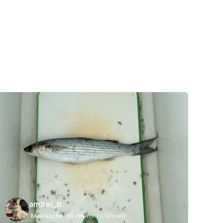
andrei_b
Meeräsche
30 cm
vor 10 Monate