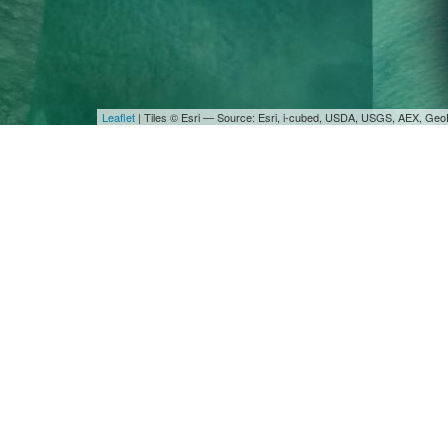
Leaflet
| Tiles © Esri — Source: Esri, i-cubed, USDA, USGS, AEX, Ge