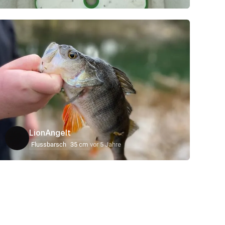
LionAngelt
Flussbarsch
35 cm
vor 5 Jahre