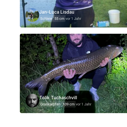
Jan–Luca Lisdau
Schleie
55 cm
vor 1 Jahr
Tolik Tuchaschvill
Graskarpfen
109 cm
vor 1 Jahr