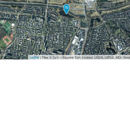
Leaflet
| Tiles © Esri — Source: Esri, i-cubed, USDA, USGS, AEX, Ge