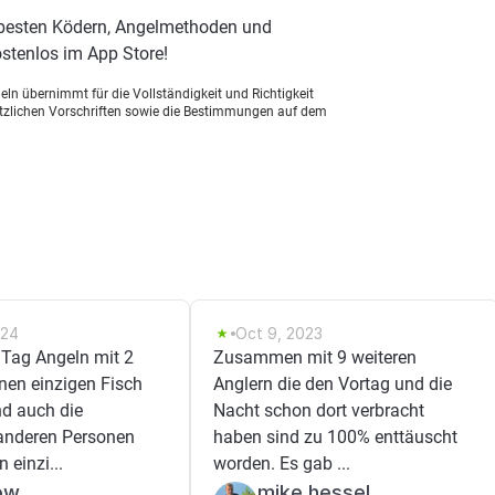
 besten Ködern, Angelmethoden und
stenlos im App Store!
ln übernimmt für die Vollständigkeit und Richtigkeit
setzlichen Vorschriften sowie die Bestimmungen auf dem
024
Oct 9, 2023
Tag Angeln mit 2
Zusammen mit 9 weiteren
nen einzigen Fisch
Anglern die den Vortag und die
d auch die
Nacht schon dort verbracht
anderen Personen
haben sind zu 100% enttäuscht
 einzi...
worden. Es gab ...
ow
mike hessel