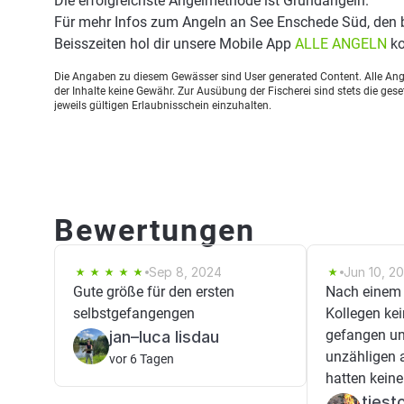
Die erfolgreichste Angelmethode ist Grundangeln.
Für mehr Infos zum Angeln an See Enschede Süd, den
Beisszeiten hol dir unsere Mobile App
ALLE ANGELN
ko
Die Angaben zu diesem Gewässer sind User generated Content. Alle Ange
der Inhalte keine Gewähr. Zur Ausübung der Fischerei sind stets die ge
jeweils gültigen Erlaubnisschein einzuhalten.
Bewertungen
Sep 8, 2024
Jun 10, 2
Gute größe für den ersten
Nach einem 
selbstgefangengen
Kollegen kei
gefangen un
jan–luca lisdau
unzähligen 
vor 6 Tagen
hatten keinen
tiest