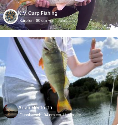
K.V. Carp Fishing
Karpfen
80 cm
vor 4 Jahre
Arian Herforth
Flussbarsch
34 cm
vor 11 Monate