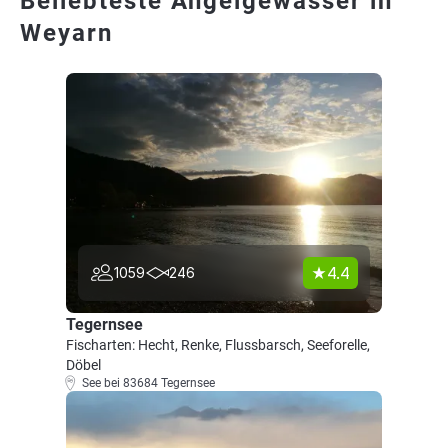
Beliebteste Angelgewässer in
Weyarn
4.4
1059
246
Tegernsee
Fischarten: Hecht, Renke, Flussbarsch, Seeforelle,
Döbel
See bei 83684 Tegernsee