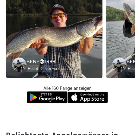
BENE@1988
BE
Hecht
94 cm
vor 6 Jahre
Hec
Alle 160 Fänge anzeigen