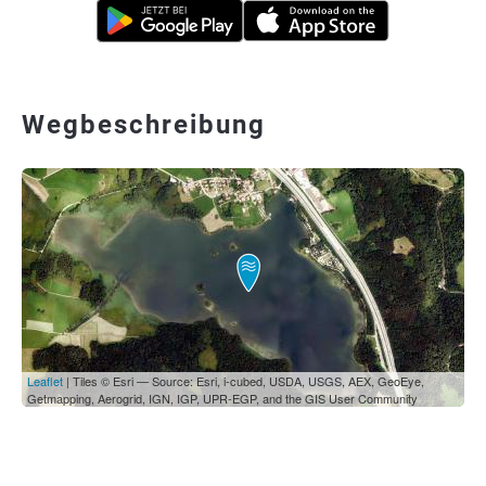
Wegbeschreibung
Leaflet
| Tiles © Esri — Source: Esri, i-cubed, USDA, USGS, AEX, GeoEye,
Getmapping, Aerogrid, IGN, IGP, UPR-EGP, and the GIS User Community