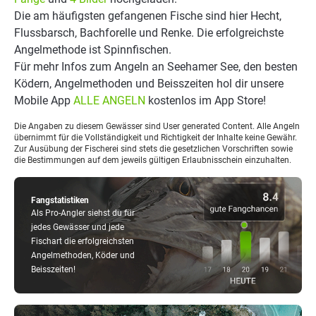
Die am häufigsten gefangenen Fische sind hier Hecht,
Flussbarsch, Bachforelle und Renke. Die erfolgreichste
Angelmethode ist Spinnfischen.
Für mehr Infos zum Angeln an Seehamer See, den besten
Ködern, Angelmethoden und Beisszeiten hol dir unsere
Mobile App
ALLE ANGELN
kostenlos im App Store!
Die Angaben zu diesem Gewässer sind User generated Content. Alle Angeln
übernimmt für die Vollständigkeit und Richtigkeit der Inhalte keine Gewähr.
Zur Ausübung der Fischerei sind stets die gesetzlichen Vorschriften sowie
die Bestimmungen auf dem jeweils gültigen Erlaubnisschein einzuhalten.
Fangstatistiken
Als Pro-Angler siehst du für
jedes Gewässer und jede
Fischart die erfolgreichsten
Angelmethoden, Köder und
Beisszeiten!