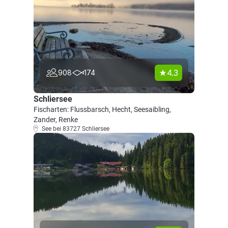
4.3
908
174
Schliersee
Fischarten: Flussbarsch, Hecht, Seesaibling,
Zander, Renke
See bei 83727 Schliersee