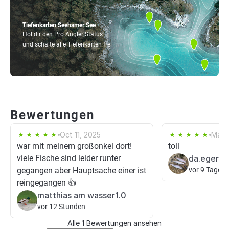
Tiefenkarten Seehamer See
Hol dir den Pro Angler Status
und schalte alle Tiefenkarten frei
Bewertungen
Oct 11, 2025
May 
war mit meinem großonkel dort!
toll
viele Fische sind leider runter
da.egerla
gegangen aber Hauptsache einer ist
vor 9 Tagen
reingegangen 👍
matthias am wasser1.0
vor 12 Stunden
Alle 1 Bewertungen ansehen