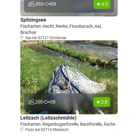
4.5
466
59
Spitzingsee
Fischarten: Hecht, Renke, Flussbarsch, Aal,
Brachse
See bei 83727 Schliersee
3.8
205
39
Leitzach (Leitzachmühle)
Fischarten: Regenbogenforelle, Bachforelle, Äsche
Fluss bei 83714 Miesbach