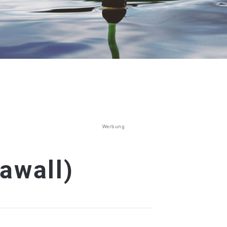
Werbung
awall)