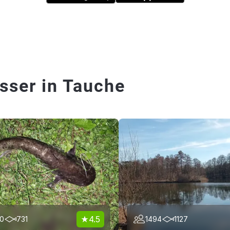
sser in Tauche
4.5
10
731
1494
1127