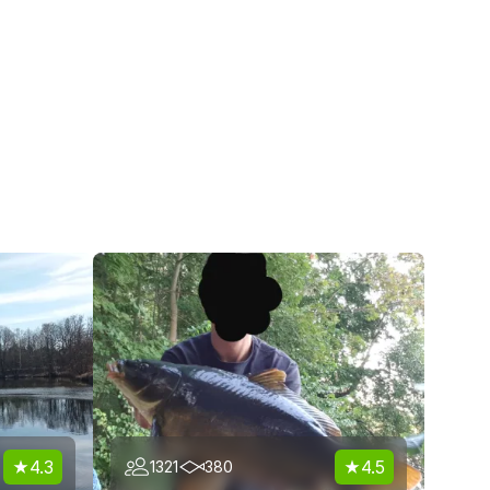
4.3
4.5
1321
380