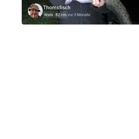
Thomsfisch
Wels
82 cm
vor 3 Monate