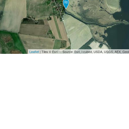
Leaflet
| Tiles © Esri — Source: Esri, i-cubed, USDA, USGS, AEX, Ge