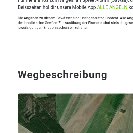
Für mehr Infos zum Angeln an Spree Altarm (Sawall),
Beisszeiten hol dir unsere Mobile App
ALLE ANGELN
ko
Die Angaben zu diesem Gewässer sind User generated Content. Alle Ange
der Inhalte keine Gewähr. Zur Ausübung der Fischerei sind stets die ge
jeweils gültigen Erlaubnisschein einzuhalten.
Wegbeschreibung