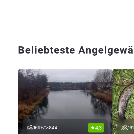
Beliebteste Angelgewä
4.3
1619
844
16