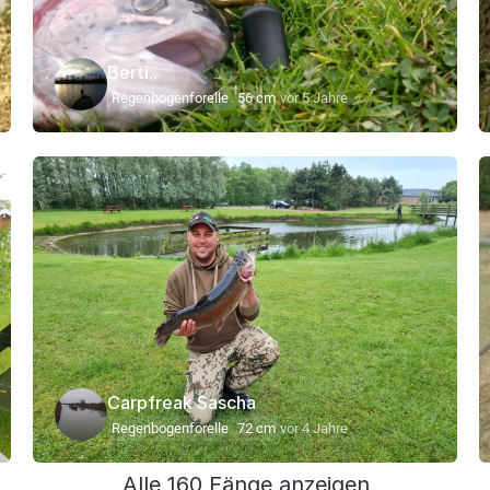
Berti..
Regenbogenforelle
56 cm
vor 5 Jahre
Carpfreak Sascha
Regenbogenforelle
72 cm
vor 4 Jahre
Alle 160 Fänge anzeigen