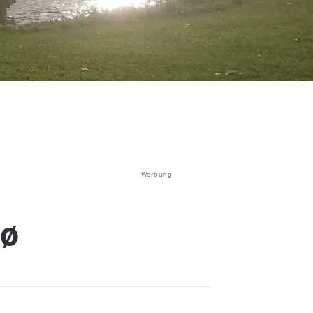
Werbung
sø