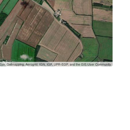
oEye, Getmapping, Aerogrid, IGN, IGP, UPR-EGP, and the GIS User Community