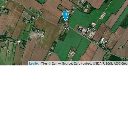
Leaflet
| Tiles © Esri — Source: Esri, i-cubed, USDA, USGS, AEX, Ge