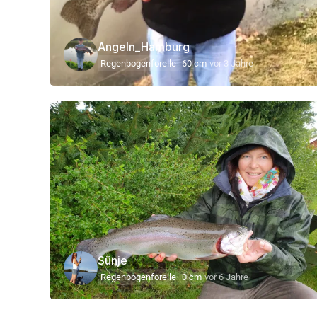
Angeln_Hamburg
Regenbogenforelle
60 cm
vor 3 Jahre
Sünje
Regenbogenforelle
0 cm
vor 6 Jahre