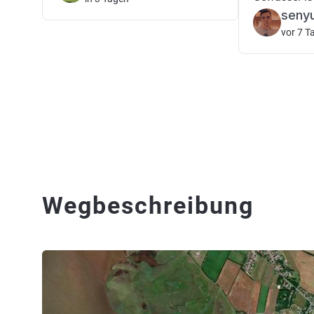
seny
vor 7 T
Wegbeschreibung