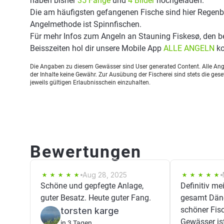
haben bisher
35 Fänge
und
4 Bilder
hochgeladen.
Die am häufigsten gefangenen Fische sind hier Regenbo
Angelmethode ist Spinnfischen.
Für mehr Infos zum Angeln an Stauning Fiskesø, den 
Beisszeiten hol dir unsere Mobile App
ALLE ANGELN
ko
Die Angaben zu diesem Gewässer sind User generated Content. Alle Ange
der Inhalte keine Gewähr. Zur Ausübung der Fischerei sind stets die ge
jeweils gültigen Erlaubnisschein einzuhalten.
Bewertungen
Aug 28, 2025
Schöne und gepfegte Anlage,
Definitiv me
guter Besatz. Heute guter Fang.
gesamt Däne
schöner Fis
torsten karge
Gewässer ist 
in 3 Tagen