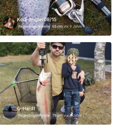
Kodi-Angler08/15
Regenbogenforelle
65 cm
vor 9 Jahre
G-Hardt
Regenbogenforelle
79 cm
vor 3 Jahre