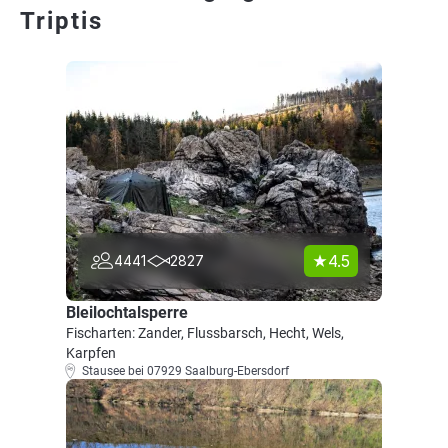
Triptis
4.5
4441
2827
Bleilochtalsperre
Fischarten: Zander, Flussbarsch, Hecht, Wels,
Karpfen
Stausee bei 07929 Saalburg-Ebersdorf