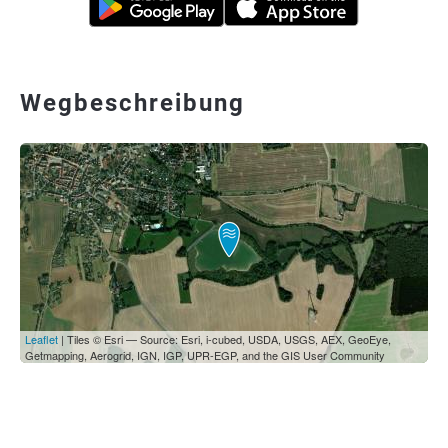
Wegbeschreibung
Leaflet
| Tiles © Esri — Source: Esri, i-cubed, USDA, USGS, AEX, GeoEye,
Getmapping, Aerogrid, IGN, IGP, UPR-EGP, and the GIS User Community