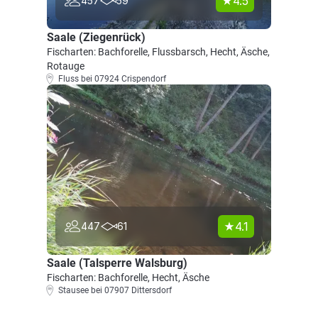
4.5
457
59
Saale (Ziegenrück)
Fischarten: Bachforelle, Flussbarsch, Hecht, Äsche,
Rotauge
Fluss bei 07924 Crispendorf
4.1
447
61
Saale (Talsperre Walsburg)
Fischarten: Bachforelle, Hecht, Äsche
Stausee bei 07907 Dittersdorf