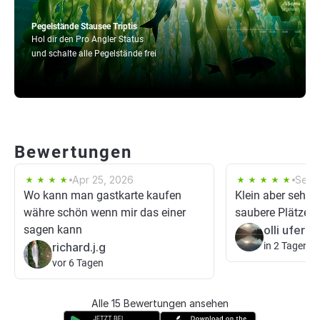
Pegelstände Stausee Triptis
Hol dir den Pro Angler Status
und schalte alle Pegelstände frei
Bewertungen
Apr 25, 2026
Sep 
Wo kann man gastkarte kaufen
Klein aber sehr f
währe schön wenn mir das einer
saubere Plätze. 
sagen kann
olli uferan
richard.j.g
in 2 Tagen
vor 6 Tagen
Alle 15 Bewertungen ansehen