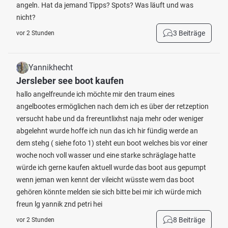
angeln. Hat da jemand Tipps? Spots? Was läuft und was
nicht?
3 Beiträge
vor 2 Stunden
Yannikhecht
Jersleber see boot kaufen
hallo angelfreunde ich möchte mir den traum eines
angelbootes ermöglichen nach dem ich es über der retzeption
versucht habe und da frereuntlixhst naja mehr oder weniger
abgelehnt wurde hoffe ich nun das ich hir fündig werde an
dem stehg ( siehe foto 1) steht eun boot welches bis vor einer
woche noch voll wasser und eine starke schräglage hatte
würde ich gerne kaufen aktuell wurde das boot aus gepumpt
wenn jeman wen kennt der vileicht wüsste wem das boot
gehören könnte melden sie sich bitte bei mir ich würde mich
freun lg yannik znd petri hei
8 Beiträge
vor 2 Stunden