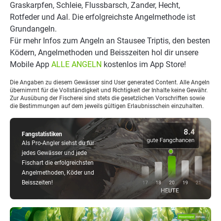
Graskarpfen, Schleie, Flussbarsch, Zander, Hecht,
Rotfeder und Aal. Die erfolgreichste Angelmethode ist
Grundangeln.
Für mehr Infos zum Angeln an Stausee Triptis, den besten
Ködern, Angelmethoden und Beisszeiten hol dir unsere
Mobile App
ALLE ANGELN
kostenlos im App Store!
Die Angaben zu diesem Gewässer sind User generated Content. Alle Angeln
übernimmt für die Vollständigkeit und Richtigkeit der Inhalte keine Gewähr.
Zur Ausübung der Fischerei sind stets die gesetzlichen Vorschriften sowie
die Bestimmungen auf dem jeweils gültigen Erlaubnisschein einzuhalten.
Fangstatistiken
Als Pro-Angler siehst du für
jedes Gewässer und jede
Fischart die erfolgreichsten
Angelmethoden, Köder und
Beisszeiten!