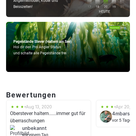
Angelmethoden, Köder und
Beisszeiten!
Pegelstände Stever (Haltern am See)
Hol dir den Pro Angler Status
und schalte alle Pegelstände frei
Bewertungen
Aug 13, 2020
Apr 20, 2
Oberstever haltern......immer gut für
4mbarsch
überraschungen
vor 5 Tagen
unbekannt
vor einem Tag