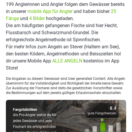
199 Anglerinnen und Angler folgen dem Gewässer bereits
in unserer
mobile App für Angler
und haben bisher
25
Fänge
und
4 Bilder
hochgeladen.
Die am häufigsten gefangenen Fische sind hier Hecht,
Flussbarsch und Schwarzmund-Grundel. Die
erfolgreichste Angelmethode ist Spinnfischen.
Für mehr Infos zum Angeln an Stever (Haltern am See),
den besten Ködern, Angelmethoden und Beisszeiten hol
dir unsere Mobile App
ALLE ANGELN
kostenlos im App
Store!
Die Angaben zu diesem Gewässer sind User generated Content. Alle Angeln
übernimmt für die Vollständigkeit und Richtigkeit der Inhalte keine Gewähr.
Zur Ausübung der Fischerei sind stets die gesetzlichen Vorschriften sowie
die Bestimmungen auf dem jeweils gültigen Erlaubnisschein einzuhalten.
Fangstatistiken
Als Pro-Angler siehst du für
jedes Gewässer und jede
Fischart die erfolgreichsten