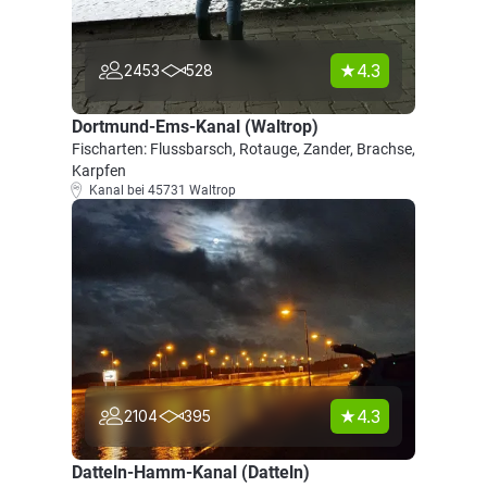
4.3
2453
528
Dortmund-Ems-Kanal (Waltrop)
Fischarten: Flussbarsch, Rotauge, Zander, Brachse,
Karpfen
Kanal bei 45731 Waltrop
4.3
2104
395
Datteln-Hamm-Kanal (Datteln)