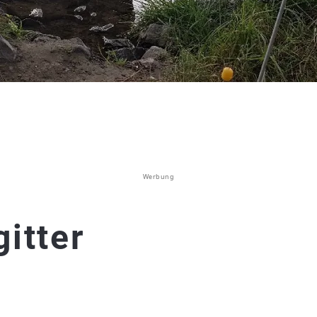
Werbung
itter