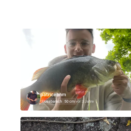
patricebhm
Flussbarsch
50 cm
vor 3 Jahre