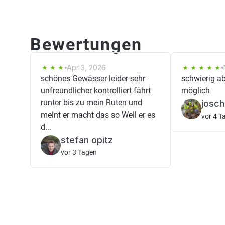
Bewertungen
Apr 3, 2026
schönes Gewässer leider sehr
schwierig a
unfreundlicher kontrolliert fährt
möglich
runter bis zu mein Ruten und
josch
meint er macht das so Weil er es
vor 4 T
d...
stefan opitz
vor 3 Tagen