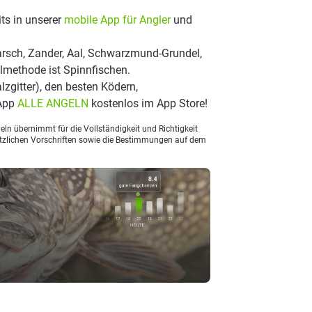
ts in unserer
mobile App für Angler
und
arsch, Zander, Aal, Schwarzmund-Grundel,
elmethode ist Spinnfischen.
lzgitter), den besten Ködern,
 App
ALLE ANGELN
kostenlos im App Store!
ln übernimmt für die Vollständigkeit und Richtigkeit
setzlichen Vorschriften sowie die Bestimmungen auf dem