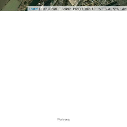
Leaflet
| Tiles © Esri — Source: Esri, i-cubed, USDA, USGS, AEX, Ge
Werbung