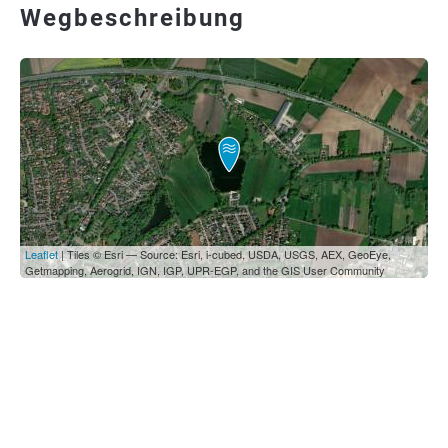
Wegbeschreibung
Leaflet
| Tiles © Esri — Source: Esri, i-cubed, USDA, USGS, AEX, GeoEye,
Getmapping, Aerogrid, IGN, IGP, UPR-EGP, and the GIS User Community