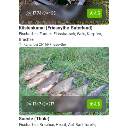
4.5
1774
495
Küstenkanal (Friesoythe-Saterland)
Fischarten: Zander, Flussbarsch, Wels, Karpfen,
Brachse
Kanal bei 26169 Friesoythe
4.5
1347
217
Soeste (Thüle)
Fischarten: Brachse, Hecht, Aal, Bachforelle,