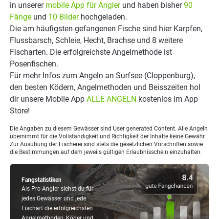
in unserer
mobile App für Angler
und haben bisher
90
Fänge
und
10 Bilder
hochgeladen.
Die am häufigsten gefangenen Fische sind hier Karpfen,
Flussbarsch, Schleie, Hecht, Brachse und 8 weitere
Fischarten. Die erfolgreichste Angelmethode ist
Posenfischen.
Für mehr Infos zum Angeln an Surfsee (Cloppenburg),
den besten Ködern, Angelmethoden und Beisszeiten hol
dir unsere Mobile App
ALLE ANGELN
kostenlos im App
Store!
Die Angaben zu diesem Gewässer sind User generated Content. Alle Angeln
übernimmt für die Vollständigkeit und Richtigkeit der Inhalte keine Gewähr.
Zur Ausübung der Fischerei sind stets die gesetzlichen Vorschriften sowie
die Bestimmungen auf dem jeweils gültigen Erlaubnisschein einzuhalten.
Fangstatistiken
Als Pro-Angler siehst du für
jedes Gewässer und jede
Fischart die erfolgreichsten
Angelmethoden, Köder und