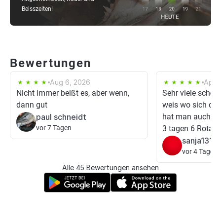
Beisszeiten!
Bewertungen
Aug 6, 2026
Apr 
Nicht immer beißt es, aber wenn,
Sehr viele schö
dann gut
weis wo sich die
paul schneidt
hat man auch gut
vor 7 Tagen
3 tagen 6 Rotaug
sanja1312
vor 4 Tagen
Alle 45 Bewertungen ansehen