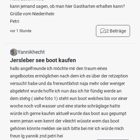
kann jemand sagen, ob man hier Gastkarten erhalten kann?
Grüße vom Niederrhein
Petri
2 Beiträge
vor 1 Stunde
Yannikhecht
Jersleber see boot kaufen
hallo angelfreunde ich möchte mir den traum eines
angelbootes ermöglichen nach dem ich es über der retzeption
versucht habe und da frereuntlixhst naja mehr oder weniger
abgelehnt wurde hoffe ich nun das ich hir fündig werde an
dem stehg ( siehe foto 1) steht eun boot welches bis vor einer
woche noch voll wasser und eine starke schräglage hatte
würde ich gerne kaufen aktuell wurde das boot aus gepumpt
wenn jeman wen kennt der vileicht wüsste wem das boot
gehören könnte melden sie sich bitte bei mir ich würde mich
freun lg yannik znd petri hei