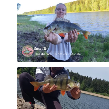
Sina26
Flussbarsch
35 cm
vor 2 Monate