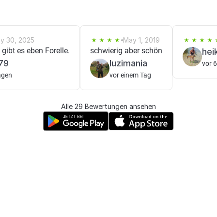
y 30, 2025
May 1, 2019
 gibt es eben Forelle.
schwierig aber schön
hei
79
luzimania
vor 
agen
vor einem Tag
Alle 29 Bewertungen ansehen