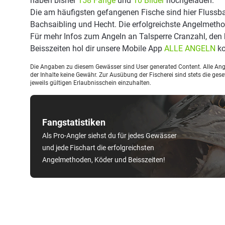
haben bisher
158 Fänge
und
10 Bilder
hochgeladen.
Die am häufigsten gefangenen Fische sind hier Flussba
Bachsaibling und Hecht. Die erfolgreichste Angelmetho
Für mehr Infos zum Angeln an Talsperre Cranzahl, de
Beisszeiten hol dir unsere Mobile App
ALLE ANGELN
ko
Die Angaben zu diesem Gewässer sind User generated Content. Alle Ange
der Inhalte keine Gewähr. Zur Ausübung der Fischerei sind stets die ge
jeweils gültigen Erlaubnisschein einzuhalten.
Fangstatistiken
Als Pro-Angler siehst du für jedes Gewässer
und jede Fischart die erfolgreichsten
Angelmethoden, Köder und Beisszeiten!