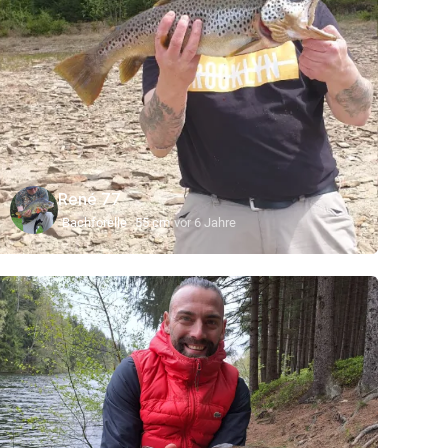
René 77
Bachforelle
55 cm
vor 6 Jahre