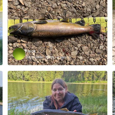
Fleck
Bachforelle
75 cm
vor 6 Jahre