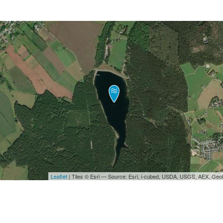
Leaflet
| Tiles © Esri — Source: Esri, i-cubed, USDA, USGS, AEX, Ge