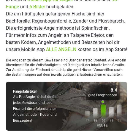
Fänge
und
6 Bilder
hochgeladen.
Die am häufigsten gefangenen Fische sind hier
Bachforelle, Regenbogenforelle, Zander und Flussbarsch.
Die erfolgreichste Angelmethode ist Spinnfischen.
Für mehr Infos zum Angeln an Talsperre Erletor, den
besten Ködern, Angelmethoden und Beisszeiten hol dir
unsere Mobile App
ALLE ANGELN
kostenlos im App Store!
Die Angaben zu diesem Gewässer sind User generated Content. Alle Angeln
übernimmt für die Vollständigkeit und Richtigkeit der Inhalte keine Gewähr.
Zur Ausübung der Fischerei sind stets die gesetzlichen Vorschriften sowie
die Bestimmungen auf dem jeweils gültigen Erlaubnisschein einzuhalten.
Fangstatistiken
Als Pro-Angler siehst du für
jedes Gewässer und jede
Fischart die erfolgreichsten
Angelmethoden, Köder und
Beisszeiten!