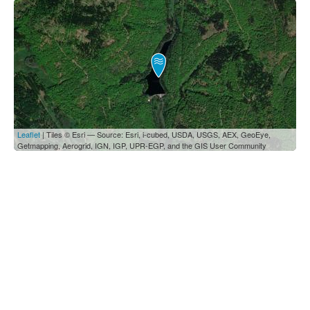
Leaflet
| Tiles © Esri — Source: Esri, i-cubed, USDA, USGS, AEX, GeoEye,
Getmapping, Aerogrid, IGN, IGP, UPR-EGP, and the GIS User Community