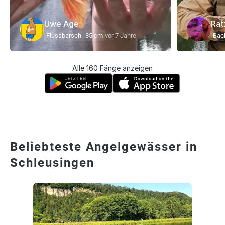
Uwe Age
Rat
Flussbarsch
35 cm
vor 7 Jahre
Bach
Alle 160 Fänge anzeigen
Beliebteste Angelgewässer in
Schleusingen