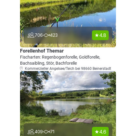
4.8
706
423
Forellenhof Themar
Fischarten: Regenbogenforelle, Goldforelle,
Bachsaibling, Stör, Bachforelle
Kommerzieller Angelsee/Teich bei 98660 Beinerstadt
4.6
409
71