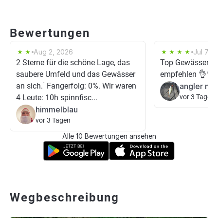
Bewertungen
Aug 2, 2026
Jul 7, 
2 Sterne für die schöne Lage, das
Top Gewässer, ka
saubere Umfeld und das Gewässer
empfehlen 👌👌
an sich. ̀ Fangerfolg: 0%. Wir waren
angler mit
4 Leute: 10h spinnfisc...
vor 3 Tagen
himmelblau
vor 3 Tagen
Alle 10 Bewertungen ansehen
Wegbeschreibung