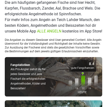
Die am häufigsten gefangenen Fische sind hier Hecht,
Karpfen, Flussbarsch, Zander, Aal, Brachse und Wels. Die
erfolgreichste Angelmethode ist Spinnfischen.
Für mehr Infos zum Angeln an Teich Lahder Marsch, den
besten Ködern, Angelmethoden und Beisszeiten hol dir
unsere Mobile App
ALLE ANGELN
kostenlos im App Store!
Die Angaben zu diesem Gewässer sind User generated Content. Alle Angeln
übernimmt für die Vollständigkeit und Richtigkeit der Inhalte keine Gewähr.
Zur Ausübung der Fischerei sind stets die gesetzlichen Vorschriften sowie
die Bestimmungen auf dem jeweils gültigen Erlaubnisschein einzuhalten.
Fangstatistiken
Als Pro-Angler siehst du für
jedes Gewässer und jede
Fischart die erfolgreichsten
Angelmethoden, Köder und
Beisszeiten!