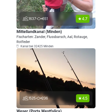
4.7
1637
651
Mittellandkanal (Minden)
Fischarten: Zander, Flussbarsch, Aal, Rotauge,
Rotfeder
Kanal bei 32425 Minden
4.5
1525
236
Weser (Porta Westfalica)