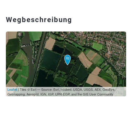
Wegbeschreibung
Leaflet
| Tiles © Esri — Source: Esri, i-cubed, USDA, USGS, AEX, GeoEye,
Getmapping, Aerogrid, IGN, IGP, UPR-EGP, and the GIS User Community