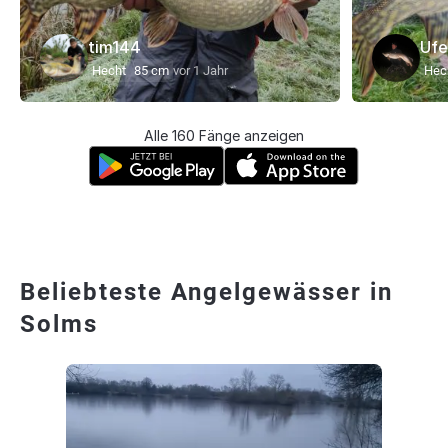
tim144
Ufe
Hecht
85 cm
vor 1 Jahr
Hec
Alle 160 Fänge anzeigen
Beliebteste Angelgewässer in
Solms