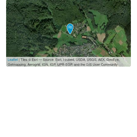
Leaflet
| Tiles © Esri — Source: Esri, i-cubed, USDA, USGS, AEX, GeoEye,
Getmapping, Aerogrid, IGN, IGP, UPR-EGP, and the GIS User Community