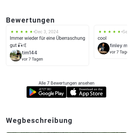
Bewertungen
Dec 3, 2024
Sep 
Immer wieder für eine Überraschung
cool
gut 🎣🤙
finley me
tim144
vor 7 Tagen
vor 7 Tagen
Alle 7 Bewertungen ansehen
Wegbeschreibung