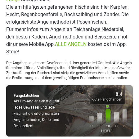
Die am häufigsten gefangenen Fische sind hier Karpfen,
Hecht, Regenbogenforelle, Bachsaibling und Zander. Die
erfolgreichste Angelmethode ist Posenfischen.
Für mehr Infos zum Angeln an Teichanlage Niederbiel,
den besten Ködern, Angelmethoden und Beisszeiten hol
dir unsere Mobile App
ALLE ANGELN
kostenlos im App
Store!
Die Angaben zu diesem Gewässer sind User generated Content. Alle Angeln
übernimmt für die Vollständigkeit und Richtigkeit der Inhalte keine Gewähr.
Zur Ausübung der Fischerei sind stets die gesetzlichen Vorschriften sowie
die Bestimmungen auf dem jeweils gültigen Erlaubnisschein einzuhalten.
Fangstatistiken
Als Pro-Angler siehst du für
jedes Gewässer und jede
Fischart die erfolgreichsten
Angelmethoden, Köder und
Beisszeiten!