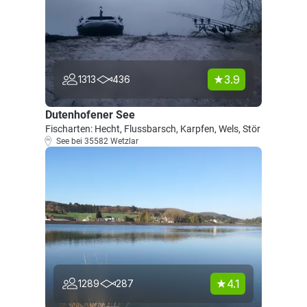
3.9
1313
436
Dutenhofener See
Fischarten: Hecht, Flussbarsch, Karpfen, Wels, Stör
See bei 35582 Wetzlar
4.1
1289
287