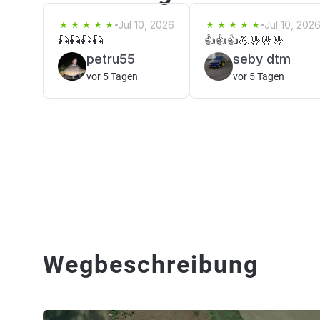
Jul 10, 2026
Jul 10, 202
🎣🎣🎣🎣
👍👍👍💪🤟🤟🤟
petru55
seby dtm
vor 5 Tagen
vor 5 Tagen
Wegbeschreibung