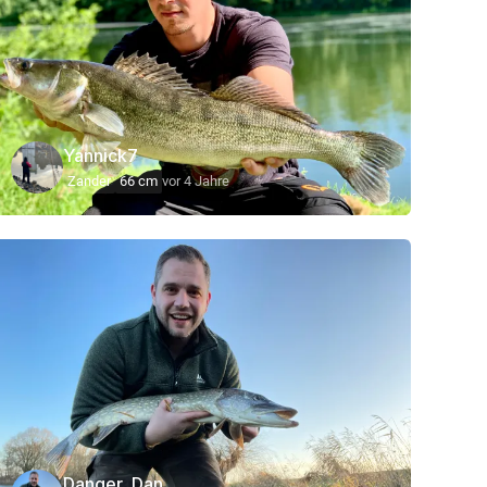
Yannick7
Zander
66 cm
vor 4 Jahre
Danger_Dan