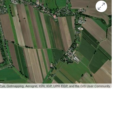
oEye, Getmapping, Aerogrid, IGN, IGP, UPR-EGP, and the GIS User Community