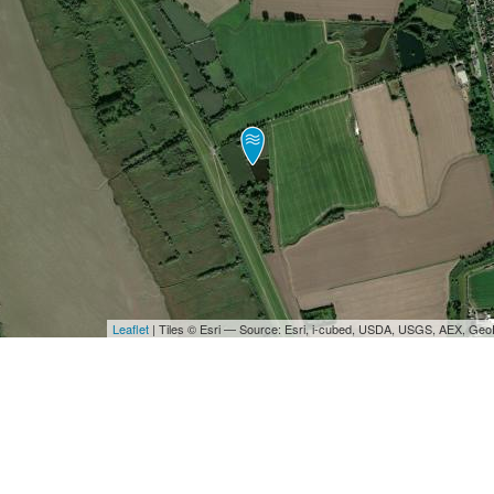
Leaflet
| Tiles © Esri — Source: Esri, i-cubed, USDA, USGS, AEX, Ge