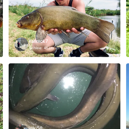
Yannick7
Schleie
45 cm
vor 5 Jahre
wiki58