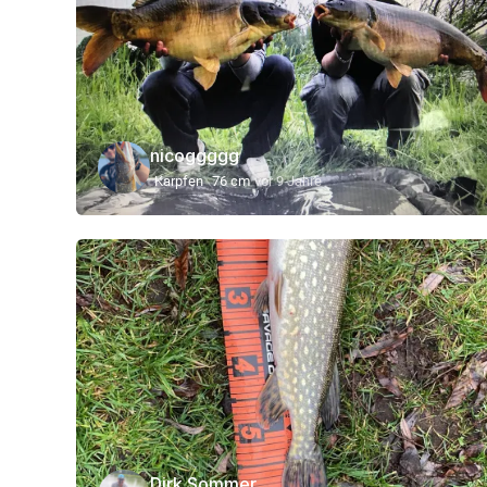
nicoggggg
Karpfen
76 cm
vor 9 Jahre
Dirk Sommer