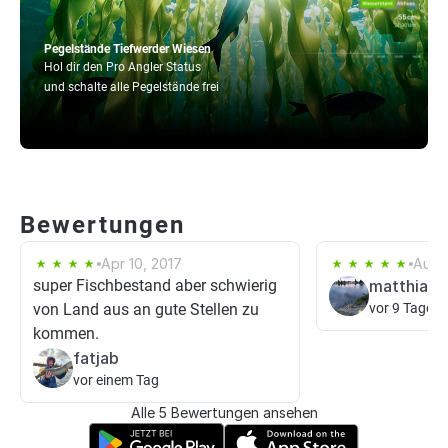
Pegelstände Tiefwerder Wiesen
Hol dir den Pro Angler Status
und schalte alle Pegelstände frei
Bewertungen
Apr 10, 2017
Aug 
super Fischbestand aber schwierig
matthiasb
von Land aus an gute Stellen zu
vor 9 Tagen
kommen.
fatjab
vor einem Tag
Alle 5 Bewertungen ansehen