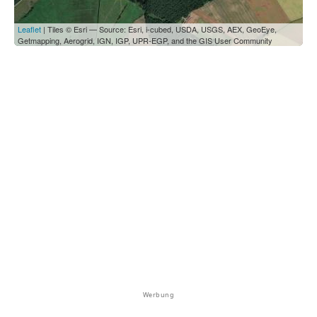
Leaflet
| Tiles © Esri — Source: Esri, i-cubed, USDA, USGS, AEX, GeoEye,
Getmapping, Aerogrid, IGN, IGP, UPR-EGP, and the GIS User Community
Werbung