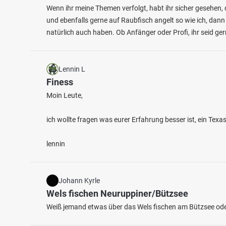
Wenn ihr meine Themen verfolgt, habt ihr sicher gesehen, 
und ebenfalls gerne auf Raubfisch angelt so wie ich, dann
natürlich auch haben. Ob Anfänger oder Profi, ihr seid g
Lennin L
Finess
Moin Leute,
4.5
308
54
ich wollte fragen was eurer Erfahrung besser ist, ein Tex
Unterer Voigtsdorfer Teich
Warnow
lennin
Fischarten: Hecht, Karpfen, Flussbarsch, Schleie,
Fischart
Fluss 
Graskarpfen
Teich bei 19370 Parchim
Johann Kyrle
Wels fischen Neuruppiner/Bützsee
Weiß jemand etwas über das Wels fischen am Bützsee oder