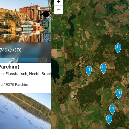
+
−
4.4
746
370
Parchim)
en: Flussbarsch, Hecht, Brachse, Rotauge,
bei 19370 Parchim