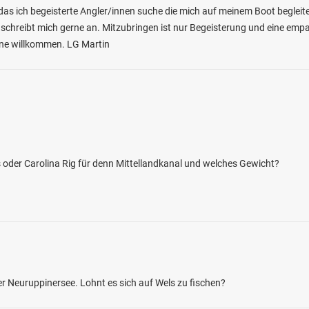
das ich begeisterte Angler/innen suche die mich auf meinem Boot begleite
 schreibt mich gerne an. Mitzubringen ist nur Begeisterung und eine empat
erne willkommen. LG Martin
4.3
172
51
as oder Carolina Rig für denn Mittellandkanal und welches Gewicht?
 (Crivitz)
en: Bachforelle, Flussbarsch, Döbel, Hecht
bei 19089 Barnin
 Neuruppinersee. Lohnt es sich auf Wels zu fischen?