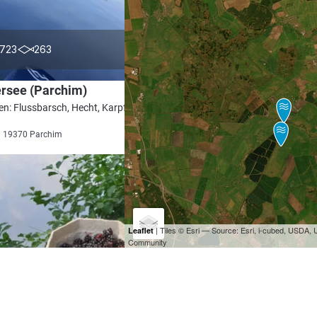
4.3
723
263
rsee (Parchim)
en: Flussbarsch, Hecht, Karpfen, Zander,
i 19370 Parchim
| Tiles © Esri — Source: Esri, i-cubed, USDA
Leaflet
Community
4.0
279
65