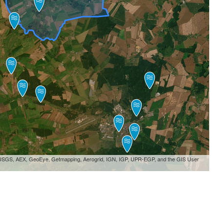
, USGS, AEX, GeoEye, Getmapping, Aerogrid, IGN, IGP, UPR-EGP, and the GIS User