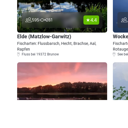
4.4
595
281
Elde (Matzlow-Garwitz)
Wocke
Fischarten: Flussbarsch, Hecht, Brachse, Aal,
Fischart
Rapfen
Rotauge
Fluss bei 19372 Brunow
See be
4.3
293
86