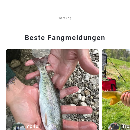
Werbung
Beste Fangmeldungen
mp4ul
Tro