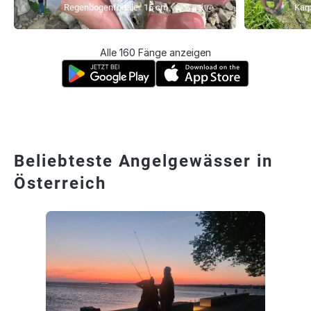
Regenbogenforelle
15 cm
vor 2 Jahre
Kar
Alle 160 Fänge anzeigen
Beliebteste Angelgewässer in
Österreich