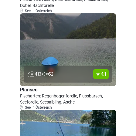
Döbel, Bachforelle
See in Österreich
4.1
413
52
Plansee
Fischarten: Regenbogenforelle, Flussbarsch,
Seeforelle, Seesaibling, Äsche
See in Österreich