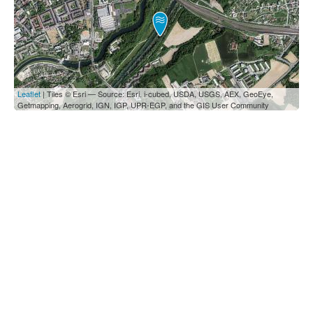
Leaflet
| Tiles © Esri — Source: Esri, i-cubed, USDA, USGS, AEX, GeoEye,
Getmapping, Aerogrid, IGN, IGP, UPR-EGP, and the GIS User Community