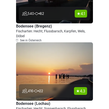
4.1
540
82
Bodensee (Bregenz)
Fischarten: Hecht, Flussbarsch, Karpfen, Wels,
Döbel
See in Österreich
4.3
416
22
Bodensee (Lochau)
Fischarten: Hecht, Sonnenbarsch, Flussbarsch,