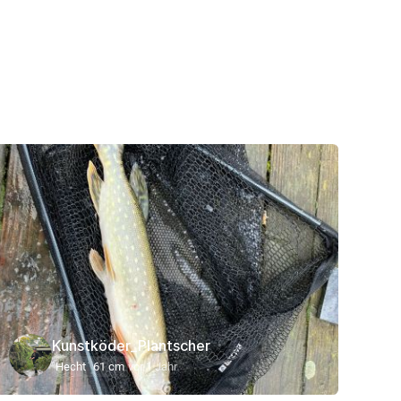
Kunstköder_Plantscher
Hecht
61 cm
vor 1 Jahr