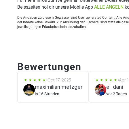
Für mehr Infos zum Angeln an Unterweiher (Adelsreute
Beisszeiten hol dir unsere Mobile App
ALLE ANGELN
ko
Die Angaben zu diesem Gewässer sind User generated Content. Alle Ange
der Inhalte keine Gewähr. Zur Ausübung der Fischerei sind stets die ge
jeweils gültigen Erlaubnisschein einzuhalten.
Bewertungen
Oct 17, 2025
Apr 1
maximilian metzger
el_dani
in 16 Stunden
vor 2 Tagen