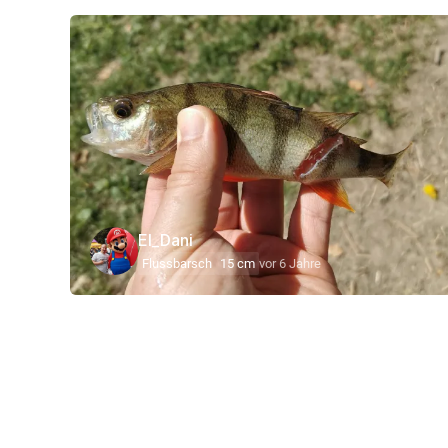
El_Dani
Flussbarsch
15 cm
vor 6 Jahre