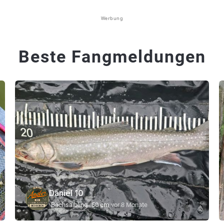
Werbung
Beste Fangmeldungen
Daniel 10
Bachsaibling
50 cm
vor 8 Monate