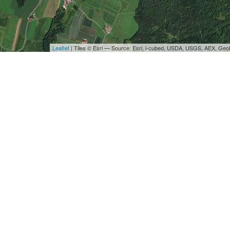
Leaflet
| Tiles © Esri — Source: Esri, i-cubed, USDA, USGS, AEX, Ge