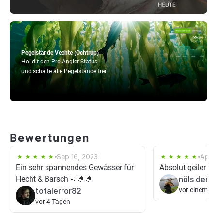
Pegelstände Vechte (Ochtrup)
Hol dir den Pro Angler Status
und schalte alle Pegelstände frei
Bewertungen
Sep 16, 2023
Apr 8
Ein sehr spannendes Gewässer für
Absolut geiler Flu
Hecht & Barsch 🤌🤌🤌
nöls der 
totalerror82
vor einem T
vor 4 Tagen