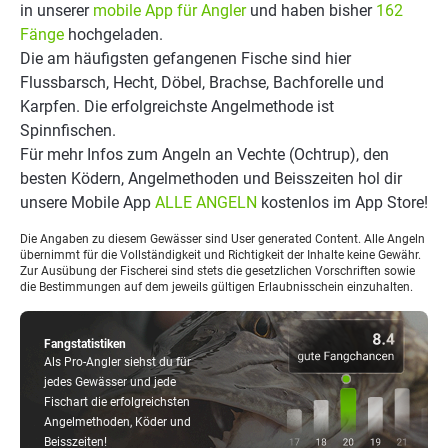
in unserer
mobile App für Angler
und haben bisher
162
Fänge
hochgeladen.
Die am häufigsten gefangenen Fische sind hier
Flussbarsch, Hecht, Döbel, Brachse, Bachforelle und
Karpfen. Die erfolgreichste Angelmethode ist
Spinnfischen.
Für mehr Infos zum Angeln an Vechte (Ochtrup), den
besten Ködern, Angelmethoden und Beisszeiten hol dir
unsere Mobile App
ALLE ANGELN
kostenlos im App Store!
Die Angaben zu diesem Gewässer sind User generated Content. Alle Angeln
übernimmt für die Vollständigkeit und Richtigkeit der Inhalte keine Gewähr.
Zur Ausübung der Fischerei sind stets die gesetzlichen Vorschriften sowie
die Bestimmungen auf dem jeweils gültigen Erlaubnisschein einzuhalten.
Fangstatistiken
Als Pro-Angler siehst du für
jedes Gewässer und jede
Fischart die erfolgreichsten
Angelmethoden, Köder und
Beisszeiten!