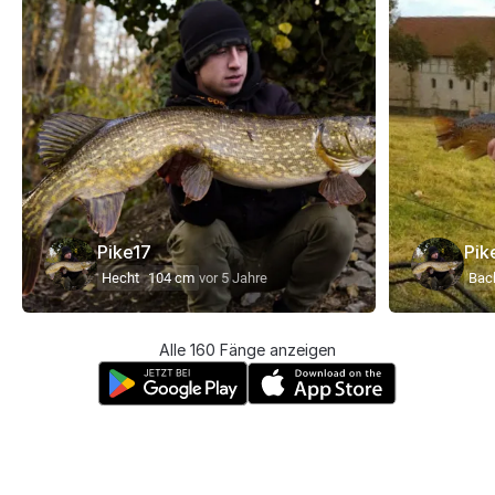
Pike17
Pik
Hecht
104 cm
vor 5 Jahre
Bach
Alle 160 Fänge anzeigen