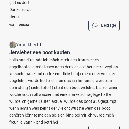
gibt es dort.
Danke vorab
Henri
1 Beiträge
vor 1 Stunde
Yannikhecht
Jersleber see boot kaufen
hallo angelfreunde ich möchte mir den traum eines
angelbootes ermöglichen nach dem ich es über der retzeption
versucht habe und da frereuntlixhst naja mehr oder weniger
abgelehnt wurde hoffe ich nun das ich hir fündig werde an
dem stehg ( siehe foto 1) steht eun boot welches bis vor einer
woche noch voll wasser und eine starke schräglage hatte
würde ich gerne kaufen aktuell wurde das boot aus gepumpt
wenn jeman wen kennt der vileicht wüsste wem das boot
gehören könnte melden sie sich bitte bei mir ich würde mich
freun lg yannik znd petri hei