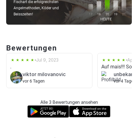
Fischart die erfolgreichsten
Angelmethoden, Köder und
Beisszeiten!
Bewertungen
Jul 9, 2023
Apr 1
.
Auf mais!!! Sowa
viktor milovanovic
unbekann
vor 6 Tagen
vor 4 Tagen
Alle 3 Bewertungen ansehen