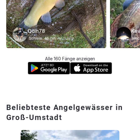
Odin78
Kev
Schleie
46 cm
vor 1 Jahr
Hec
Alle 160 Fänge anzeigen
Beliebteste Angelgewässer in
Groß-Umstadt