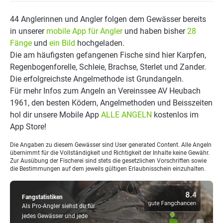
44 Anglerinnen und Angler folgen dem Gewässer bereits
in unserer
mobile App für Angler
und haben bisher
28
Fänge
und
ein Bild
hochgeladen.
Die am häufigsten gefangenen Fische sind hier Karpfen,
Regenbogenforelle, Schleie, Brachse, Sterlet und Zander.
Die erfolgreichste Angelmethode ist Grundangeln.
Für mehr Infos zum Angeln an Vereinssee AV Heubach
1961, den besten Ködern, Angelmethoden und Beisszeiten
hol dir unsere Mobile App
ALLE ANGELN
kostenlos im
App Store!
Die Angaben zu diesem Gewässer sind User generated Content. Alle Angeln
übernimmt für die Vollständigkeit und Richtigkeit der Inhalte keine Gewähr.
Zur Ausübung der Fischerei sind stets die gesetzlichen Vorschriften sowie
die Bestimmungen auf dem jeweils gültigen Erlaubnisschein einzuhalten.
Fangstatistiken
Als Pro-Angler siehst du für
jedes Gewässer und jede