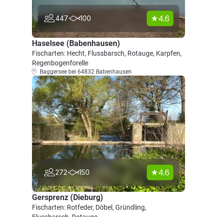
4.6
447
100
Haselsee (Babenhausen)
Fischarten: Hecht, Flussbarsch, Rotauge, Karpfen,
Regenbogenforelle
Baggersee bei 64832 Babenhausen
4.6
272
150
Gersprenz (Dieburg)
Fischarten: Rotfeder, Döbel, Gründling,