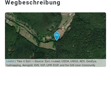
Wegbeschreibung
Leaflet
| Tiles © Esri — Source: Esri, i-cubed, USDA, USGS, AEX, GeoEye,
Getmapping, Aerogrid, IGN, IGP, UPR-EGP, and the GIS User Community