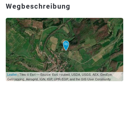
Wegbeschreibung
Leaflet
| Tiles © Esri — Source: Esri, i-cubed, USDA, USGS, AEX, GeoEye,
Getmapping, Aerogrid, IGN, IGP, UPR-EGP, and the GIS User Community