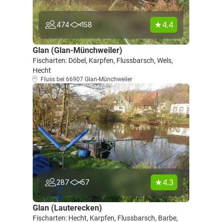
4.4
474
158
Glan (Glan-Münchweiler)
Fischarten: Döbel, Karpfen, Flussbarsch, Wels,
Hecht
Fluss bei 66907 Glan-Münchweiler
4.3
287
57
Glan (Lauterecken)
Fischarten: Hecht, Karpfen, Flussbarsch, Barbe,