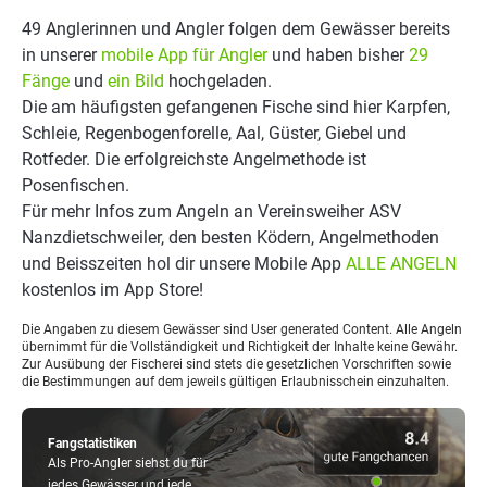
49 Anglerinnen und Angler folgen dem Gewässer bereits
in unserer
mobile App für Angler
und haben bisher
29
Fänge
und
ein Bild
hochgeladen.
Die am häufigsten gefangenen Fische sind hier Karpfen,
Schleie, Regenbogenforelle, Aal, Güster, Giebel und
Rotfeder. Die erfolgreichste Angelmethode ist
Posenfischen.
Für mehr Infos zum Angeln an Vereinsweiher ASV
Nanzdietschweiler, den besten Ködern, Angelmethoden
und Beisszeiten hol dir unsere Mobile App
ALLE ANGELN
kostenlos im App Store!
Die Angaben zu diesem Gewässer sind User generated Content. Alle Angeln
übernimmt für die Vollständigkeit und Richtigkeit der Inhalte keine Gewähr.
Zur Ausübung der Fischerei sind stets die gesetzlichen Vorschriften sowie
die Bestimmungen auf dem jeweils gültigen Erlaubnisschein einzuhalten.
Fangstatistiken
Als Pro-Angler siehst du für
jedes Gewässer und jede