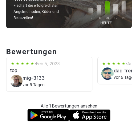
Fischart die erfolgreichsten
Angelmethoden, Köder und
Beisszeiten!
Bewertungen
Feb 5, 2023
Aug 
top
dag frem
mig-3133
vor 6 Tagen
vor 5 Tagen
Alle 1 Bewertungen ansehen