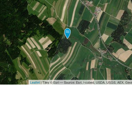
Leaflet
| Tiles © Esri — Source: Esri, i-cubed, USDA, USGS, AEX, Ge