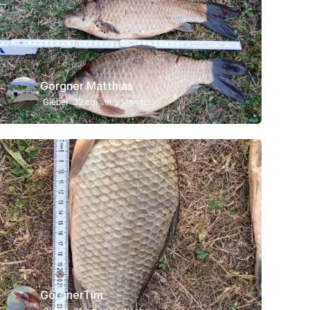
Görgner Matthias
Giebel
32 cm
vor 3 Monate
GörgnerTim