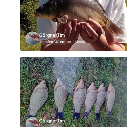
GörgnerTim
Karpfen
40 cm
vor 1 Monat
GörgnerTim