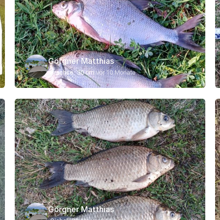
Görgner Matthias
Brachse
30 cm
vor 10 Monate
Görgner Matthias