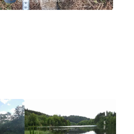
Giebel
31 cm
vor 1 Woche