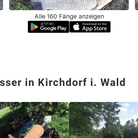
Giebel
32 cm
vor 3 Monate
Alle 160 Fänge anzeigen
ser in Kirchdorf i. Wald