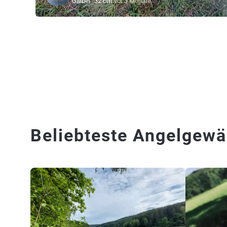
Giebel
32 cm
vor 3 Monate
Beliebteste Angelgewäs