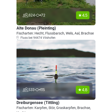
4.5
624
72
Alte Donau (Pleinting)
Fischarten: Hecht, Flussbarsch, Wels, Aal, Brachse
Fluss bei 94474 Vilshofen
4.8
533
115
Dreiburgensee (Tittling)
Fischarten: Karpfen, Stör, Graskarpfen, Brachse,