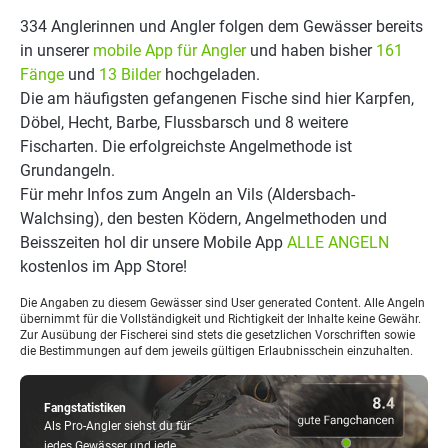
334 Anglerinnen und Angler folgen dem Gewässer bereits
in unserer
mobile App für Angler
und haben bisher
161
Fänge
und
13 Bilder
hochgeladen.
Die am häufigsten gefangenen Fische sind hier Karpfen,
Döbel, Hecht, Barbe, Flussbarsch und 8 weitere
Fischarten. Die erfolgreichste Angelmethode ist
Grundangeln.
Für mehr Infos zum Angeln an Vils (Aldersbach-
Walchsing), den besten Ködern, Angelmethoden und
Beisszeiten hol dir unsere Mobile App
ALLE ANGELN
kostenlos im App Store!
Die Angaben zu diesem Gewässer sind User generated Content. Alle Angeln
übernimmt für die Vollständigkeit und Richtigkeit der Inhalte keine Gewähr.
Zur Ausübung der Fischerei sind stets die gesetzlichen Vorschriften sowie
die Bestimmungen auf dem jeweils gültigen Erlaubnisschein einzuhalten.
Fangstatistiken
Als Pro-Angler siehst du für
jedes Gewässer und jede