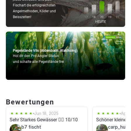
Fischart die erfolgreichsten
Angelmethoden, Köder und
Beisszeiten!
Pegelstände Vils (Aldersbach-Walchsing)
Hol dir den Pro Angler Status
und schalte alle Pegelstände frei
Bewertungen
Jun 18, 2025
Apr 
Sehr Starkes Gewässer 👍🏻 10/10
Schöner kleiner 
b7 fischt
carp_hunt