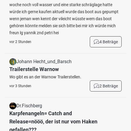
woche noch voll wasser und eine starke schräglage hatte
würde ich gerne kaufen aktuell wurde das boot aus gepumpt
wenn jeman wen kennt der vileicht wüsste wem das boot
gehören könnte melden sie sich bitte bei mir ich würde mich
freun lg yannik znd petri hei
4 Beiträge
vor 2 Stunden
Johann Hecht_und_Barsch
Trailerstelle Warnow
Wo gibt es an der Warnow Trailerstellen.
2 Beiträge
vor 3 Stunden
Dr.Fischberg
Karpfenangeln= Catch and
Release=nööö, der ist nur vom Haken
gefallen???