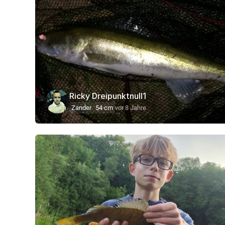
Ricky Dreipunktnull1
Zander
54 cm
vor 8 Jahre