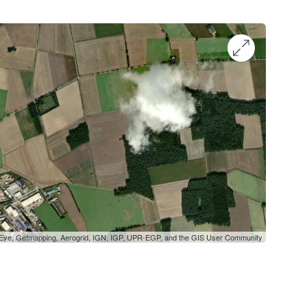
oEye, Getmapping, Aerogrid, IGN, IGP, UPR-EGP, and the GIS User Community