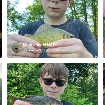
Moritz der ANGLER
Karausche
16 cm
vor 2 Monate