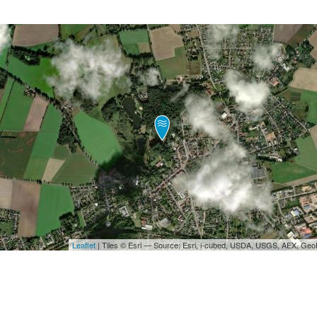
Leaflet
| Tiles © Esri — Source: Esri, i-cubed, USDA, USGS, AEX, Ge