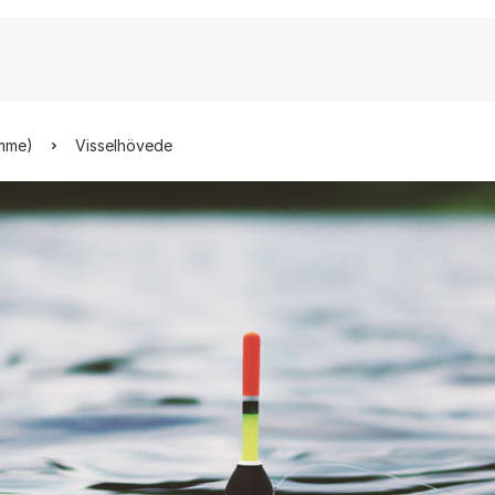
mme)
Visselhövede