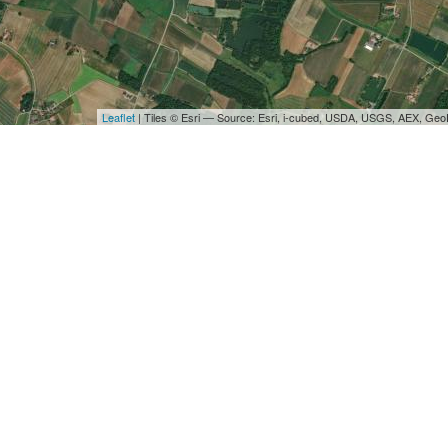
Leaflet
| Tiles © Esri — Source: Esri, i-cubed, USDA, USGS, AEX, Ge