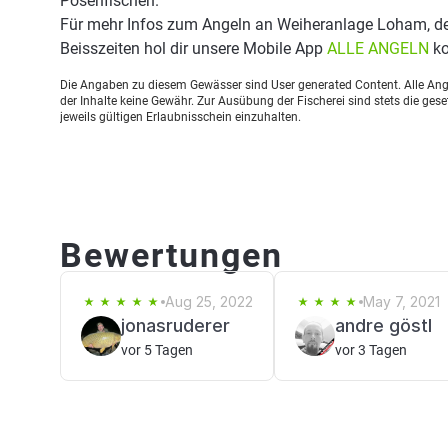
Posenfischen.
Für mehr Infos zum Angeln an Weiheranlage Loham, d
Beisszeiten hol dir unsere Mobile App
ALLE ANGELN
ko
Die Angaben zu diesem Gewässer sind User generated Content. Alle Ange
der Inhalte keine Gewähr. Zur Ausübung der Fischerei sind stets die ge
jeweils gültigen Erlaubnisschein einzuhalten.
Bewertungen
Aug 25, 2022
May 7, 2021
jonasruderer
andre göstl
vor 5 Tagen
vor 3 Tagen