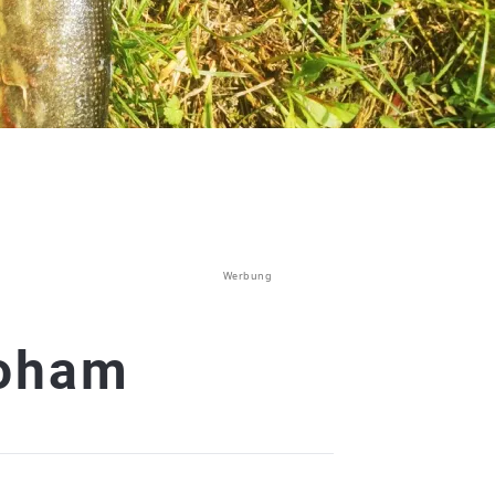
Werbung
Loham