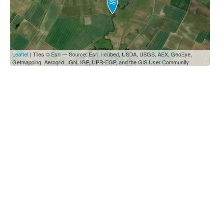
Leaflet
| Tiles © Esri — Source: Esri, i-cubed, USDA, USGS, AEX, GeoEye,
Getmapping, Aerogrid, IGN, IGP, UPR-EGP, and the GIS User Community