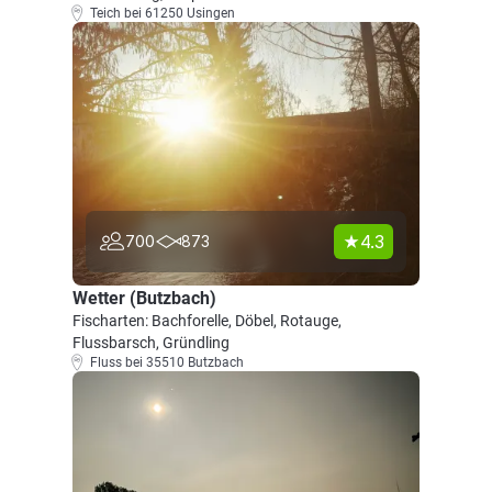
Teich bei 61250 Usingen
4.3
700
873
Wetter (Butzbach)
Fischarten: Bachforelle, Döbel, Rotauge,
Flussbarsch, Gründling
Fluss bei 35510 Butzbach