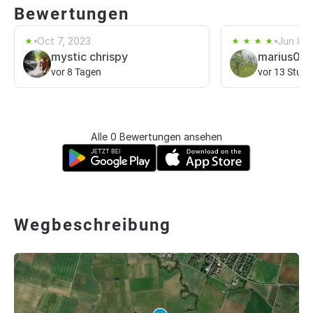
Bewertungen
Oct 7, 2023
Jun 8, 
mystic chrispy
marius01
vor 8 Tagen
vor 13 Stun
Alle 0 Bewertungen ansehen
Wegbeschreibung