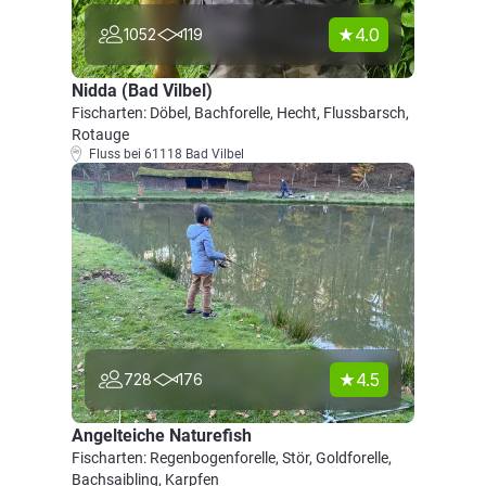
4.0
1052
119
Nidda (Bad Vilbel)
Fischarten: Döbel, Bachforelle, Hecht, Flussbarsch,
Rotauge
Fluss bei 61118 Bad Vilbel
4.5
728
176
Angelteiche Naturefish
Fischarten: Regenbogenforelle, Stör, Goldforelle,
Bachsaibling, Karpfen