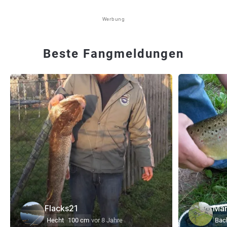
Werbung
Beste Fangmeldungen
Flacks21
Mar
Hecht
100 cm
vor 8 Jahre
Bach