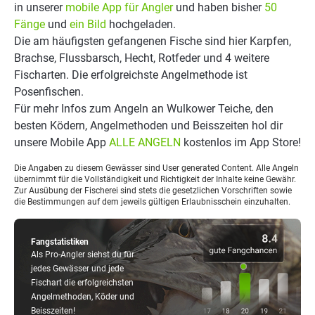
in unserer
mobile App für Angler
und haben bisher
50
Fänge
und
ein Bild
hochgeladen.
Die am häufigsten gefangenen Fische sind hier Karpfen,
Brachse, Flussbarsch, Hecht, Rotfeder und 4 weitere
Fischarten. Die erfolgreichste Angelmethode ist
Posenfischen.
Für mehr Infos zum Angeln an Wulkower Teiche, den
besten Ködern, Angelmethoden und Beisszeiten hol dir
unsere Mobile App
ALLE ANGELN
kostenlos im App Store!
Die Angaben zu diesem Gewässer sind User generated Content. Alle Angeln
übernimmt für die Vollständigkeit und Richtigkeit der Inhalte keine Gewähr.
Zur Ausübung der Fischerei sind stets die gesetzlichen Vorschriften sowie
die Bestimmungen auf dem jeweils gültigen Erlaubnisschein einzuhalten.
Fangstatistiken
Als Pro-Angler siehst du für
jedes Gewässer und jede
Fischart die erfolgreichsten
Angelmethoden, Köder und
Beisszeiten!