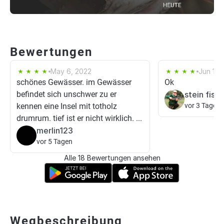
Bewertungen
May 6, 2022
Jun 15,
schönes Gewässer. im Gewässer
Ok
befindet sich unschwer zu er
stein fishi
kennen eine Insel mit totholz
vor 3 Tagen
drumrum. tief ist er nicht wirklich. ...
merlin123
vor 5 Tagen
Alle 18 Bewertungen ansehen
Wegbeschreibung