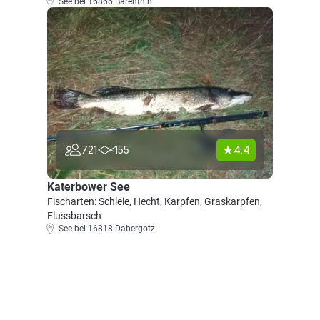
See bei 16866 Barenthin
4.4
721
155
Katerbower See
Fischarten: Schleie, Hecht, Karpfen, Graskarpfen,
Flussbarsch
See bei 16818 Dabergotz