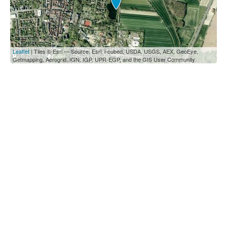
Leaflet
| Tiles © Esri — Source: Esri, i-cubed, USDA, USGS, AEX, GeoEye,
Getmapping, Aerogrid, IGN, IGP, UPR-EGP, and the GIS User Community