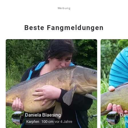
Werbung
Beste Fangmeldungen
Daniela Blaesing
Dan
Karpfen
100 cm
vor 4 Jahre
Schl