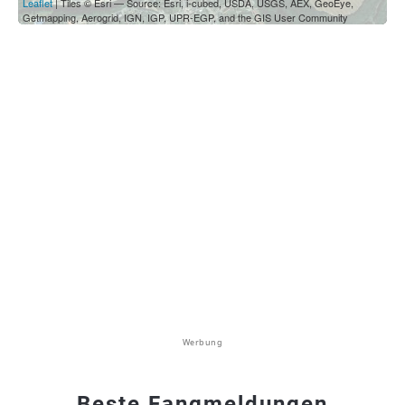
Leaflet
| Tiles © Esri — Source: Esri, i-cubed, USDA, USGS, AEX, GeoEye,
Getmapping, Aerogrid, IGN, IGP, UPR-EGP, and the GIS User Community
Werbung
Beste Fangmeldungen