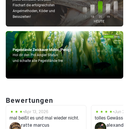
Fischart die erfolgreichsten
Angelmethoden, Köder und
Beisszeiten!
Pegelstände Zwickauer Mulde (Penig)
Hol dir den Pro Angler Status
und schalte alle Pegelstände frei
Bewertungen
Apr 13, 2026
Jun 21,
mal beißt es und mal wieder nicht.
tolles Gewässer
ratte marcus