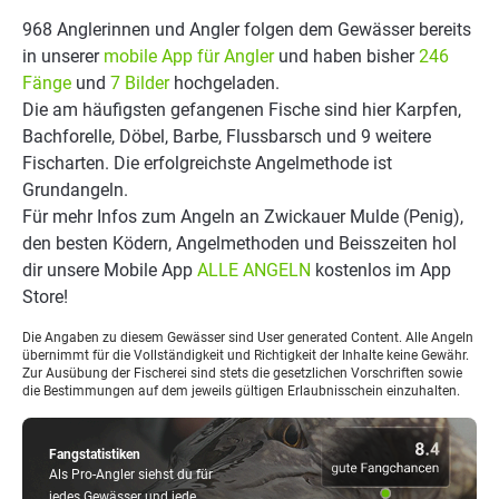
968 Anglerinnen und Angler folgen dem Gewässer bereits
in unserer
mobile App für Angler
und haben bisher
246
Fänge
und
7 Bilder
hochgeladen.
Die am häufigsten gefangenen Fische sind hier Karpfen,
Bachforelle, Döbel, Barbe, Flussbarsch und 9 weitere
Fischarten. Die erfolgreichste Angelmethode ist
Grundangeln.
Für mehr Infos zum Angeln an Zwickauer Mulde (Penig),
den besten Ködern, Angelmethoden und Beisszeiten hol
dir unsere Mobile App
ALLE ANGELN
kostenlos im App
Store!
Die Angaben zu diesem Gewässer sind User generated Content. Alle Angeln
übernimmt für die Vollständigkeit und Richtigkeit der Inhalte keine Gewähr.
Zur Ausübung der Fischerei sind stets die gesetzlichen Vorschriften sowie
die Bestimmungen auf dem jeweils gültigen Erlaubnisschein einzuhalten.
Fangstatistiken
Als Pro-Angler siehst du für
jedes Gewässer und jede