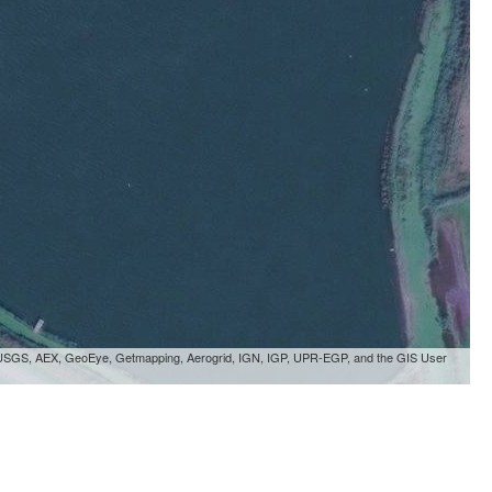
, USGS, AEX, GeoEye, Getmapping, Aerogrid, IGN, IGP, UPR-EGP, and the GIS User