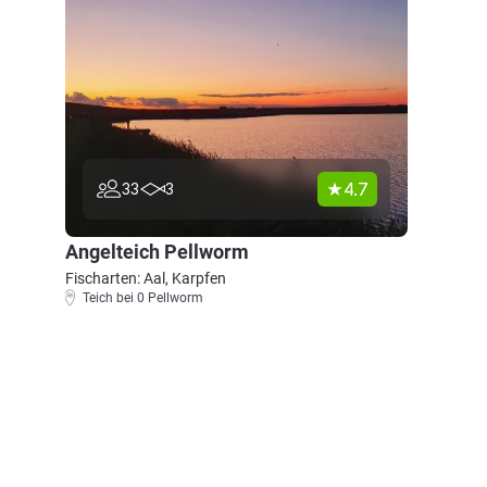
4.7
33
3
Angelteich Pellworm
Fischarten: Aal, Karpfen
Teich bei 0 Pellworm