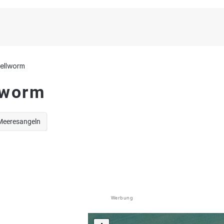
ellworm
lworm
Meeresangeln
Werbung