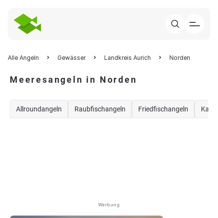
Alle Angeln
Gewässer
Landkreis Aurich
Norden
Meeresangeln in Norden
Allroundangeln
Raubfischangeln
Friedfischangeln
Karp
Werbung