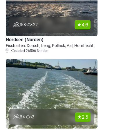
4.6
158
22
Nordsee (Norden)
Fischarten: Dorsch, Leng, Pollack, Aal, Hornhecht
Küste bei 26506 Norden
2.5
64
2