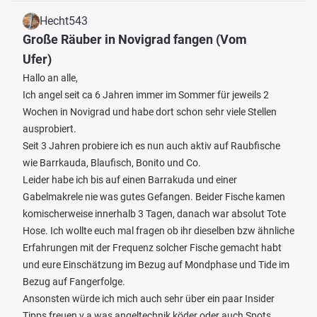
Hecht543
Große Räuber in Novigrad fangen (Vom
Ufer)
Hallo an alle,
Ich angel seit ca 6 Jahren immer im Sommer für jeweils 2
Wochen in Novigrad und habe dort schon sehr viele Stellen
ausprobiert.
Seit 3 Jahren probiere ich es nun auch aktiv auf Raubfische
wie Barrkauda, Blaufisch, Bonito und Co.
Leider habe ich bis auf einen Barrakuda und einer
Gabelmakrele nie was gutes Gefangen. Beider Fische kamen
komischerweise innerhalb 3 Tagen, danach war absolut Tote
Hose. Ich wollte euch mal fragen ob ihr dieselben bzw ähnliche
Erfahrungen mit der Frequenz solcher Fische gemacht habt
und eure Einschätzung im Bezug auf Mondphase und Tide im
Bezug auf Fangerfolge.
Ansonsten würde ich mich auch sehr über ein paar Insider
Tipps freuen v.a was angeltechnik köder oder auch Spots