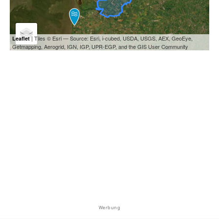
| Tiles © Esri — Source: Esri, i-cubed, USDA, USGS, AEX, GeoEye,
Leaflet
Getmapping, Aerogrid, IGN, IGP, UPR-EGP, and the GIS User Community
Werbung