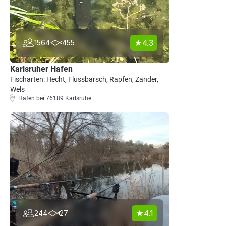
4.3
1564
455
Karlsruher Hafen
Fischarten: Hecht, Flussbarsch, Rapfen, Zander,
Wels
Hafen bei 76189 Karlsruhe
4.1
244
27