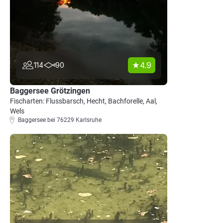
4.9
114
90
Baggersee Grötzingen
Fischarten: Flussbarsch, Hecht, Bachforelle, Aal,
Wels
Baggersee bei 76229 Karlsruhe