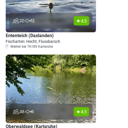
4.5
32
12
Ententeich (Daxlanden)
Fischarten: Hecht, Flussbarsch
Weiher bei 76189 Karlsruhe
4.5
48
6
Oberwaldsee (Karlsruhe)