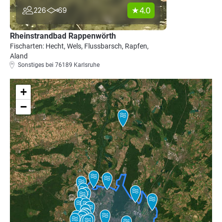
4.0
226
69
Rheinstrandbad Rappenwörth
Fischarten: Hecht, Wels, Flussbarsch, Rapfen,
Aland
Sonstiges bei 76189 Karlsruhe
+
−