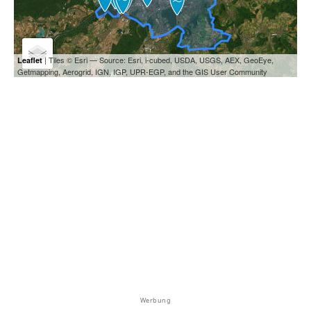
| Tiles © Esri — Source: Esri, i-cubed, USDA, USGS, AEX, GeoEye,
Leaflet
Getmapping, Aerogrid, IGN, IGP, UPR-EGP, and the GIS User Community
Werbung