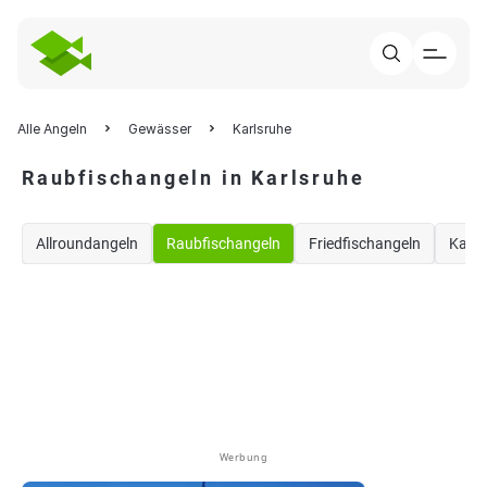
Alle Angeln
Gewässer
Karlsruhe
Raubfischangeln in Karlsruhe
Allroundangeln
Raubfischangeln
Friedfischangeln
Karp
Werbung