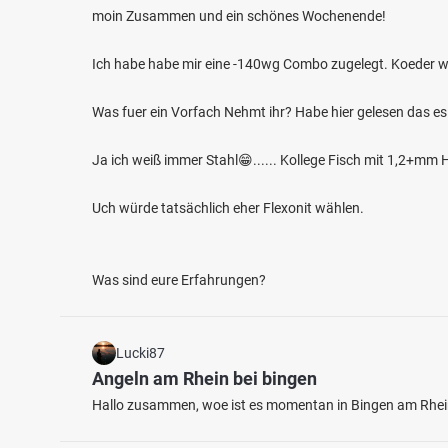
moin Zusammen und ein schönes Wochenende!
Ich habe habe mir eine -140wg Combo zugelegt. Koeder w
Was fuer ein Vorfach Nehmt ihr? Habe hier gelesen das es
Ja ich weiß immer Stahl😁...... Kollege Fisch mit 1,2+m
4.7
599
163
Uch würde tatsächlich eher Flexonit wählen.
Forellensee Ahrenviöl
Sohol
Was sind eure Erfahrungen?
Fischarten: Regenbogenforelle, Goldforelle, Stör,
Fischart
Schleie, Bachforelle
Rotauge
Kommerzieller Angelsee/Teich bei 25885 Ahrenviöl
Fluss 
Lucki87
Angeln am Rhein bei bingen
Hallo zusammen, woe ist es momentan in Bingen am Rhein 