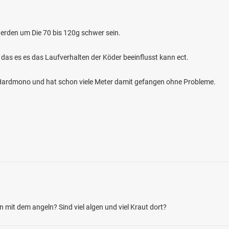
erden um Die 70 bis 120g schwer sein.
 das es es das Laufverhalten der Köder beeinflusst kann ect.
m Hardmono und hat schon viele Meter damit gefangen ohne Probleme.
4.6
572
149
mer-Au (Bargum)
en: Hecht, Aland, Brachse, Flussbarsch,
bei 25842 Bargum
mit dem angeln? Sind viel algen und viel Kraut dort?