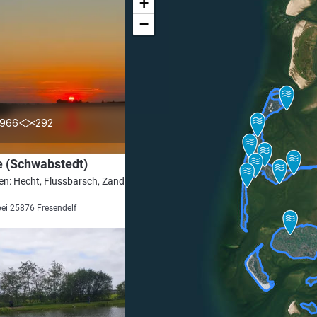
+
−
4.6
966
292
e (Schwabstedt)
en: Hecht, Flussbarsch, Zander, Brachse,
bei 25876 Fresendelf