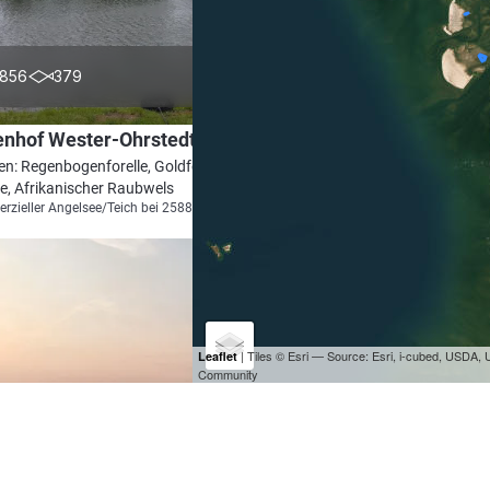
4.6
856
379
enhof Wester-Ohrstedt
en: Regenbogenforelle, Goldforelle, Stör,
le, Afrikanischer Raubwels
zieller Angelsee/Teich bei 25885 Ahrenviöl
| Tiles © Esri — Source: Esri, i-cubed, USDA
Leaflet
Community
4.3
704
195