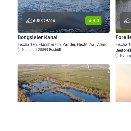
4.4
868
249
Bongsieler Kanal
Forell
Fischarten: Flussbarsch, Zander, Hecht, Aal, Aland
Fischart
Kanal bei 25899 Bosbüll
Seeforel
Kommer
4.3
711
183