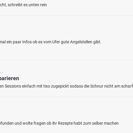
ht, schreibt es unten rein
al ein paar Infos ob es vom Ufer gute Angelstellen gibt.
5.0
66
9
parieren
itburg)
en: Bachforelle, Barbe, Regenbogenforelle
ten Sessions einfach mit tixo zugepickt sodass die Schnur nicht am schar
bei 54634 Birtlingen
gefunden und wolte fragen ob ihr Rezepte habt zum selber machen