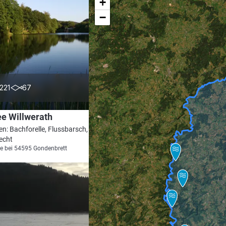
+
−
4.8
221
67
e Willwerath
en: Bachforelle, Flussbarsch, Karpfen,
echt
e bei 54595 Gondenbrett