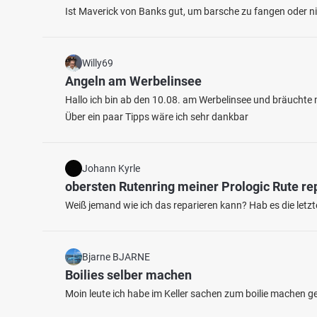
Ist Maverick von Banks gut, um barsche zu fangen oder nic
Willy69
Angeln am Werbelinsee
Hallo ich bin ab den 10.08. am Werbelinsee und bräuchte m
Über ein paar Tipps wäre ich sehr dankbar
4.4
82
12
Johann Kyrle
Kyll (Speicher)
obersten Rutenring meiner Prologic Rute re
Kyll (B
Fischarten: Bachforelle, Hecht, Karpfen
Fischart
Weiß jemand wie ich das reparieren kann? Hab es die letz
Fluss bei 54662 Beilingen
Fluss 
Bjarne BJARNE
Boilies selber machen
Moin leute ich habe im Keller sachen zum boilie machen 