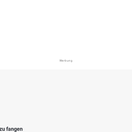
asburg)
en: Bachforelle, Flussbarsch, Karpfen,
bei 0 Dasburg
Werbung
4.6
91
58
Bitburg)
en: Bachforelle, Aal, Karpfen, Gründling,
genforelle
bei 54634 Birtlingen
 zu fangen