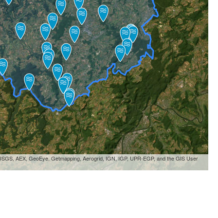
, USGS, AEX, GeoEye, Getmapping, Aerogrid, IGN, IGP, UPR-EGP, and the GIS User