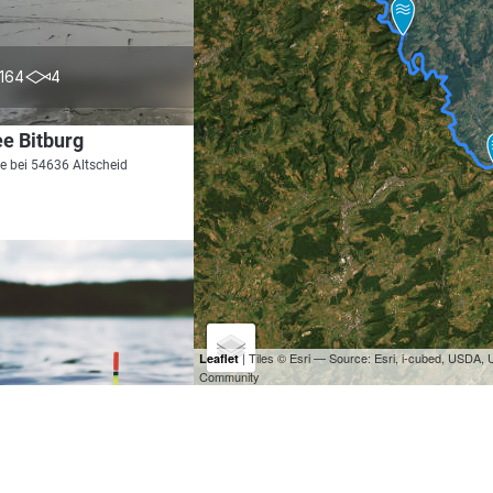
3.0
164
4
e Bitburg
e bei 54636 Altscheid
| Tiles © Esri — Source: Esri, i-cubed, USDA
Leaflet
Community
4.6
117
14