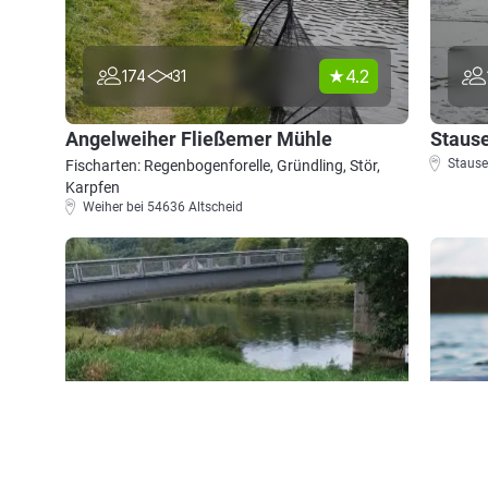
4.2
174
31
Angelweiher Fließemer Mühle
Stause
Stause
Fischarten: Regenbogenforelle, Gründling, Stör,
Karpfen
Weiher bei 54636 Altscheid
3.9
158
28