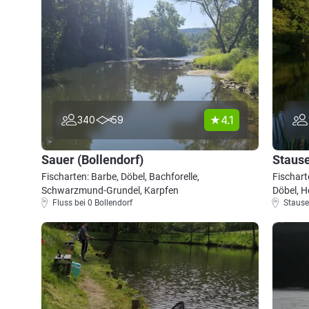
4.1
340
59
Sauer (Bollendorf)
Stause
Fischarten: Barbe, Döbel, Bachforelle,
Fischart
Schwarzmund-Grundel, Karpfen
Döbel, H
Fluss bei 0 Bollendorf
Stause