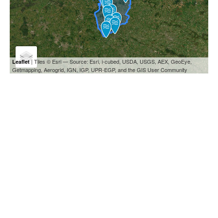
| Tiles © Esri — Source: Esri, i-cubed, USDA, USGS, AEX, GeoEye,
Leaflet
Getmapping, Aerogrid, IGN, IGP, UPR-EGP, and the GIS User Community