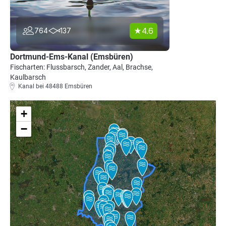
4.6
764
137
Dortmund-Ems-Kanal (Emsbüren)
Fischarten: Flussbarsch, Zander, Aal, Brachse,
Kaulbarsch
Kanal bei 48488 Emsbüren
+
−