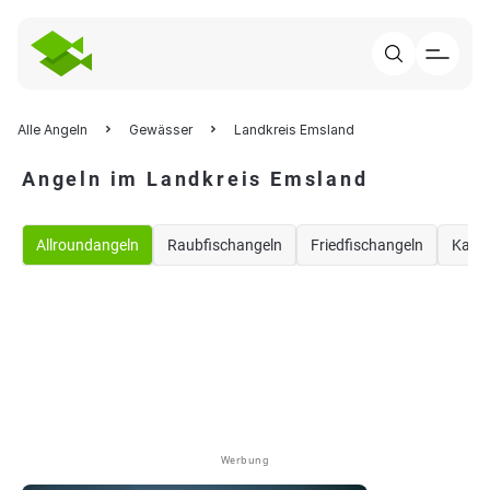
Alle Angeln
Gewässer
Landkreis Emsland
Angeln im Landkreis Emsland
Allroundangeln
Raubfischangeln
Friedfischangeln
Karp
Werbung