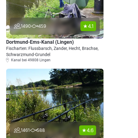
4.1
1490
459
Dortmund-Ems-Kanal (Lingen)
Fischarten: Flussbarsch, Zander, Hecht, Brachse,
Schwarzmund-Grundel
Kanal bei 49808 Lingen
4.6
1461
588