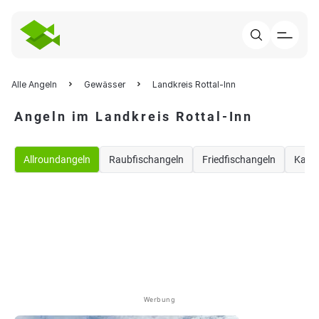
Alle Angeln
Gewässer
Landkreis Rottal-Inn
Angeln im Landkreis Rottal-Inn
Allroundangeln
Raubfischangeln
Friedfischangeln
Karp
Werbung