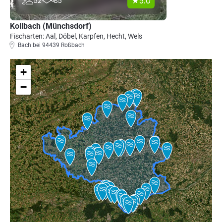
5.0
52
85
Kollbach (Münchsdorf)
Fischarten: Aal, Döbel, Karpfen, Hecht, Wels
Bach bei 94439 Roßbach
+
−