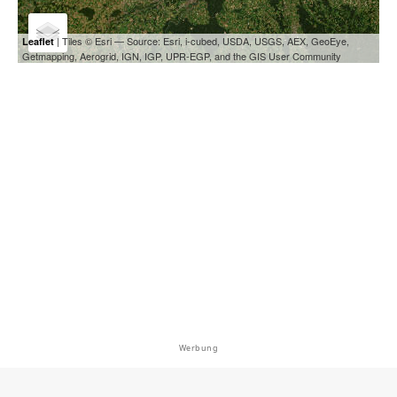
| Tiles © Esri — Source: Esri, i-cubed, USDA, USGS, AEX, GeoEye,
Leaflet
Getmapping, Aerogrid, IGN, IGP, UPR-EGP, and the GIS User Community
Werbung