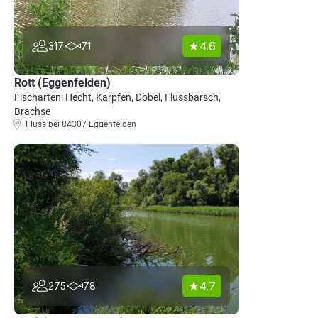
4.6
317
71
Rott (Eggenfelden)
Fischarten: Hecht, Karpfen, Döbel, Flussbarsch,
Brachse
Fluss bei 84307 Eggenfelden
4.7
275
78