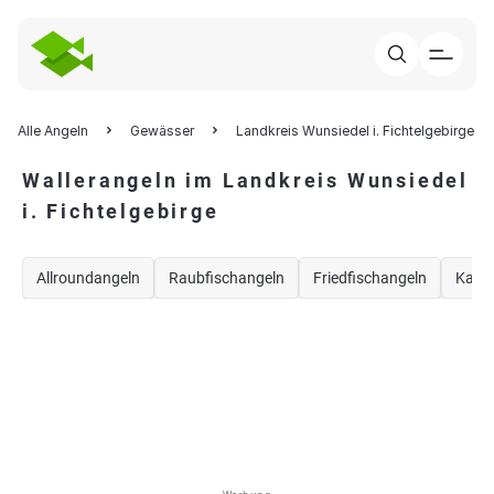
Alle Angeln
Gewässer
Landkreis Wunsiedel i. Fichtelgebirge
Wallerangeln im Landkreis Wunsiedel
i. Fichtelgebirge
Allroundangeln
Raubfischangeln
Friedfischangeln
Karp