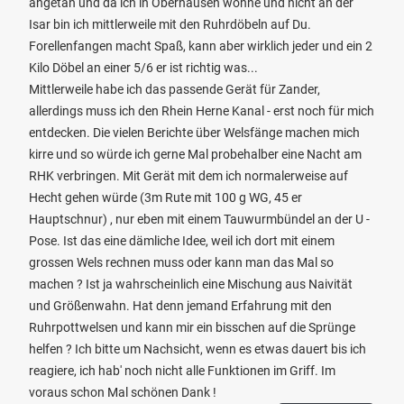
angetan und da ich in Oberhausen wohne und nicht an der
Isar bin ich mittlerweile mit den Ruhrdöbeln auf Du.
Forellenfangen macht Spaß, kann aber wirklich jeder und ein 2
Kilo Döbel an einer 5/6 er ist richtig was...
Mittlerweile habe ich das passende Gerät für Zander,
allerdings muss ich den Rhein Herne Kanal - erst noch für mich
entdecken. Die vielen Berichte über Welsfänge machen mich
kirre und so würde ich gerne Mal probehalber eine Nacht am
RHK verbringen. Mit Gerät mit dem ich normalerweise auf
Hecht gehen würde (3m Rute mit 100 g WG, 45 er
Hauptschnur) , nur eben mit einem Tauwurmbündel an der U -
Pose. Ist das eine dämliche Idee, weil ich dort mit einem
grossen Wels rechnen muss oder kann man das Mal so
machen ? Ist ja wahrscheinlich eine Mischung aus Naivität
und Größenwahn. Hat denn jemand Erfahrung mit den
Ruhrpottwelsen und kann mir ein bisschen auf die Sprünge
helfen ? Ich bitte um Nachsicht, wenn es etwas dauert bis ich
reagiere, ich hab' noch nicht alle Funktionen im Griff. Im
voraus schon Mal schönen Dank !