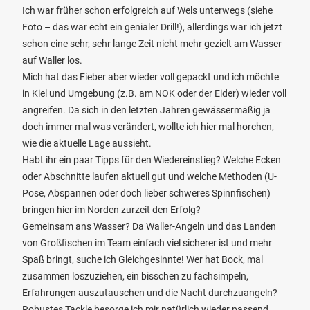
Ich war früher schon erfolgreich auf Wels unterwegs (siehe
Foto – das war echt ein genialer Drill!), allerdings war ich jetzt
schon eine sehr, sehr lange Zeit nicht mehr gezielt am Wasser
auf Waller los.
Mich hat das Fieber aber wieder voll gepackt und ich möchte
in Kiel und Umgebung (z.B. am NOK oder der Eider) wieder voll
angreifen. Da sich in den letzten Jahren gewässermäßig ja
doch immer mal was verändert, wollte ich hier mal horchen,
wie die aktuelle Lage aussieht.
Habt ihr ein paar Tipps für den Wiedereinstieg? Welche Ecken
oder Abschnitte laufen aktuell gut und welche Methoden (U-
Pose, Abspannen oder doch lieber schweres Spinnfischen)
bringen hier im Norden zurzeit den Erfolg?
Gemeinsam ans Wasser? Da Waller-Angeln und das Landen
von Großfischen im Team einfach viel sicherer ist und mehr
Spaß bringt, suche ich Gleichgesinnte! Wer hat Bock, mal
zusammen loszuziehen, ein bisschen zu fachsimpeln,
Erfahrungen auszutauschen und die Nacht durchzuangeln?
Robustes Tackle besorge ich mir natürlich wieder passend.