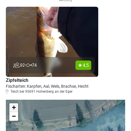
Werbung
4.5
92
74
Zipfelteich
Fischarten: Karpfen, Aal, Wels, Brachse, Hecht
Teich bei 95691 Hohenberg an der Eger
+
−